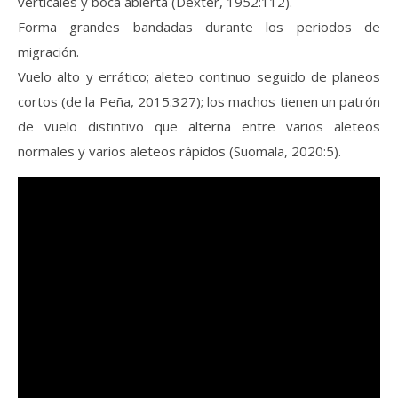
verticales y boca abierta (Dexter, 1952:112).
Forma grandes bandadas durante los periodos de
migración.
Vuelo alto y errático; aleteo continuo seguido de planeos
cortos (de la Peña, 2015:327); los machos tienen un patrón
de vuelo distintivo que alterna entre varios aleteos
normales y varios aleteos rápidos (Suomala, 2020:5).