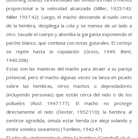
proporcional a la velocidad alcanzada (Miller, 1925:143;
Miller 1937:42). Luego, el macho desciende al suelo cerca
de la hembra, despliega la cola y se menea de un lado a
otro. Sacude el cuerpo y abomba la garganta exponiendo el
parche blanco, que combina con notas guturales. El cortejo
se repite hasta la copulación (Gross, 1949; Bent,
1940:208).
Estas son las maneras del macho para atraer a su pareja
potencial, pero el macho algunas veces se lanza en picado
sobre las hembras, otros machos o depredadores
(incluyendo personas) que están cerca del nido o de los
polluelos (Rust 1947:177). El macho no protege
directamente el nido (Dexter, 1952:110); la hembra al
sentirse agredida, simula estar herida (se aleja volando y
emite sonidos siseantes) (Tomkins, 1942:47).
El sitio de anidamiento lo elige la hembra (Campbell et al.,