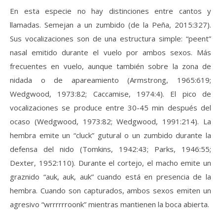
En esta especie no hay distinciones entre cantos y
llamadas. Semejan a un zumbido (de la Peña, 2015:327).
Sus vocalizaciones son de una estructura simple: “peent”
nasal emitido durante el vuelo por ambos sexos. Más
frecuentes en vuelo, aunque también sobre la zona de
nidada o de apareamiento (Armstrong, 1965:619;
Wedgwood, 1973:82; Caccamise, 1974:4). El pico de
vocalizaciones se produce entre 30-45 min después del
ocaso (Wedgwood, 1973:82; Wedgwood, 1991:214). La
hembra emite un “cluck” gutural o un zumbido durante la
defensa del nido (Tomkins, 1942:43; Parks, 1946:55;
Dexter, 1952:110). Durante el cortejo, el macho emite un
graznido “auk, auk, auk” cuando está en presencia de la
hembra. Cuando son capturados, ambos sexos emiten un
agresivo “wrrrrrroonk” mientras mantienen la boca abierta.