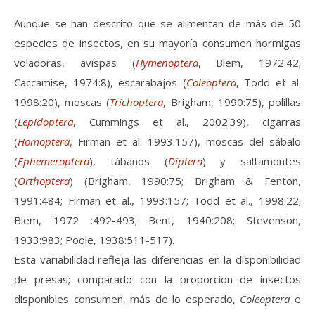
Aunque se han descrito que se alimentan de más de 50
especies de insectos, en su mayoría consumen hormigas
voladoras, avispas (
Hymenoptera
, Blem, 1972:42;
Caccamise, 1974:8), escarabajos (
Coleoptera
, Todd et al.
1998:20), moscas (
Trichoptera
, Brigham, 1990:75), polillas
(
Lepidoptera
, Cummings et al., 2002:39), cigarras
(
Homoptera
, Firman et al. 1993:157), moscas del sábalo
(
Ephemeroptera
), tábanos (
Diptera
) y saltamontes
(
Orthoptera
) (Brigham, 1990:75; Brigham & Fenton,
1991:484; Firman et al., 1993:157; Todd et al., 1998:22;
Blem, 1972 :492-493; Bent, 1940:208; Stevenson,
1933:983; Poole, 1938:511-517).
Esta variabilidad refleja las diferencias en la disponibilidad
de presas; comparado con la proporción de insectos
disponibles consumen, más de lo esperado,
Coleoptera
e