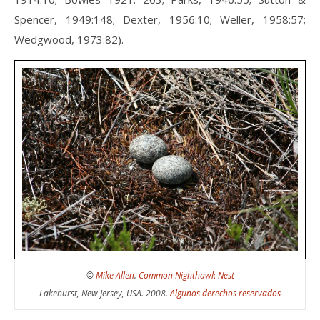
Spencer, 1949:148; Dexter, 1956:10; Weller, 1958:57;
Wedgwood, 1973:82).
©
Mike Allen
.
Common Nighthawk Nest
Lakehurst, New Jersey, USA. 2008.
Algunos derechos reservados