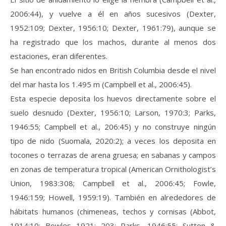
2006:44), y vuelve a él en años sucesivos (Dexter,
1952:109; Dexter, 1956:10; Dexter, 1961:79), aunque se
ha registrado que los machos, durante al menos dos
estaciones, eran diferentes.
Se han encontrado nidos en British Columbia desde el nivel
del mar hasta los 1.495 m (Campbell et al., 2006:45).
Esta especie deposita los huevos directamente sobre el
suelo desnudo (Dexter, 1956:10; Larson, 1970:3; Parks,
1946:55; Campbell et al., 206:45) y no construye ningún
tipo de nido (Suomala, 2020:2); a veces los deposita en
tocones o terrazas de arena gruesa; en sabanas y campos
en zonas de temperatura tropical (American Ornithologist’s
Union, 1983:308; Campbell et al., 2006:45; Fowle,
1946:159; Howell, 1959:19). También en alrededores de
hábitats humanos (chimeneas, techos y cornisas (Abbot,
1914:10; Bowles 1921: 203; Parks, 1946:55; Sutton &