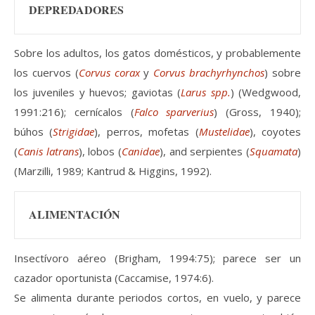
DEPREDADORES
Sobre los adultos, los gatos domésticos, y probablemente
los cuervos (
Corvus corax
y
Corvus brachyrhynchos
) sobre
los juveniles y huevos; gaviotas (
Larus spp.
) (Wedgwood,
1991:216); cernícalos (
Falco sparverius
) (Gross, 1940);
búhos (
Strigidae
), perros, mofetas (
Mustelidae
), coyotes
(
Canis latrans
), lobos (
Canidae
), and serpientes (
Squamata
)
(Marzilli, 1989; Kantrud & Higgins, 1992).
ALIMENTACIÓN
Insectívoro aéreo (Brigham, 1994:75); parece ser un
cazador oportunista (Caccamise, 1974:6).
Se alimenta durante periodos cortos, en vuelo, y parece