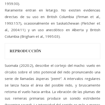
1959:30).
Raramente entran en letargo. No existen evidencias
directas de su uso en British Columbia (Firman et al.,
1993:157), ocasionalmente en Saskatchewan (Fletcher et
al., 2004:11) y un uso anecdótico en Alberta y British
Columbia (Brigham et al., 1995:03).
REPRODUCCIÓN
Suomala (2020:2), describe el cortejo del macho: vuelo en
círculos sobre el sitio potencial del nido pronunciando una
serie de llamadas ásperas
“peent”
. A intervalos regulares
se lanza hacia el área del posible nido, y bruscamente
retoma el vuelo hacia arriba. La vibración de las plumas de
sus remeras primarias produce un sonido estridente
(booming sound). La intensidad del sonido es más o menos