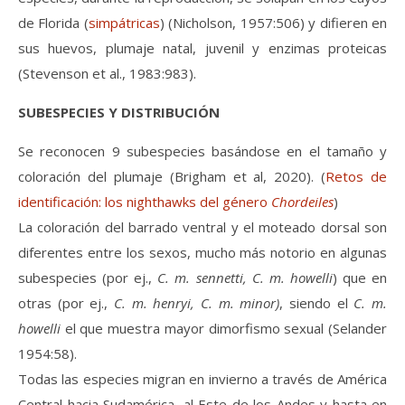
de Florida (
simpátricas
) (Nicholson, 1957:506) y difieren en
sus huevos, plumaje natal, juvenil y enzimas proteicas
(Stevenson et al., 1983:983).
SUBESPECIES Y DISTRIBUCIÓN
Se reconocen 9 subespecies basándose en el tamaño y
coloración del plumaje (Brigham et al, 2020). (
Retos de
identificación: los nighthawks del género
Chordeiles
)
La coloración del barrado ventral y el moteado dorsal son
diferentes entre los sexos, mucho más notorio en algunas
subespecies (por ej.,
C. m. sennetti, C. m. howelli
) que en
otras (por ej.,
C. m. henryi, C. m. minor)
, siendo el
C. m.
howelli
el que muestra mayor dimorfismo sexual (Selander
1954:58).
Todas las especies migran en invierno a través de América
Central hacia Sudamérica, al Este de los Andes y hasta en