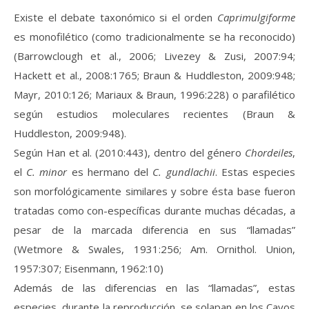
Existe el debate taxonómico si el orden
Caprimulgiforme
es monofilético (como tradicionalmente se ha reconocido)
(Barrowclough et al., 2006; Livezey & Zusi, 2007:94;
Hackett et al., 2008:1765; Braun & Huddleston, 2009:948;
Mayr, 2010:126; Mariaux & Braun, 1996:228) o parafilético
según estudios moleculares recientes (Braun &
Huddleston, 2009:948).
Según Han et al. (2010:443), dentro del género
Chordeiles
,
el
C. minor
es hermano del
C. gundlachii
. Estas especies
son morfológicamente similares y sobre ésta base fueron
tratadas como con-específicas durante muchas décadas, a
pesar de la marcada diferencia en sus “llamadas”
(Wetmore & Swales, 1931:256; Am. Ornithol. Union,
1957:307; Eisenmann, 1962:10)
Además de las diferencias en las “llamadas”, estas
especies, durante la reproducción, se solapan en los Cayos