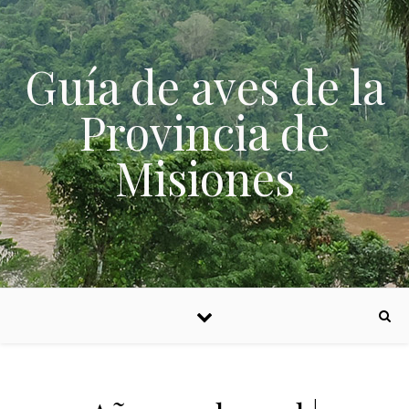
Skip to content
Guía de aves de la
Provincia de
Misiones