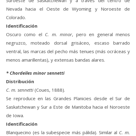
Suroeste de Saskatchewan y a través del centro de
Nevada hacia el Oeste de Wyoming y Noroeste de
Colorado.
Identificación
Oscuro como el
C. m. minor
, pero en general menos
negruzco, moteado dorsal grisáceo, escaso barrado
ventral, las marcas del pecho más tenues (más ocráceas y
menos amarillentas), y extensas bandas alares.
* Chordeiles minor sennetti
Distribución
C. m. sennetti
(Coues, 1888).
Se reproduce en las Grandes Planicies desde el Sur de
Saskatchewan y Sur a Este de Manitoba hacia el Noroeste
de Iowa.
Identificación
Blanquecino (es la subespecie más pálida). Similar al
C. m.