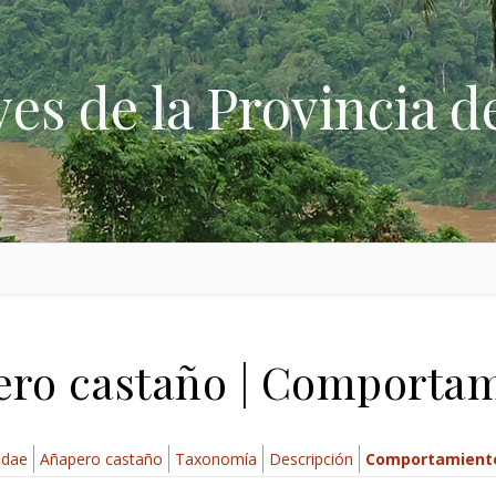
ves de la Provincia d
ro castaño | Comporta
idae
Añapero castaño
Taxonomía
Descripción
Comportamient