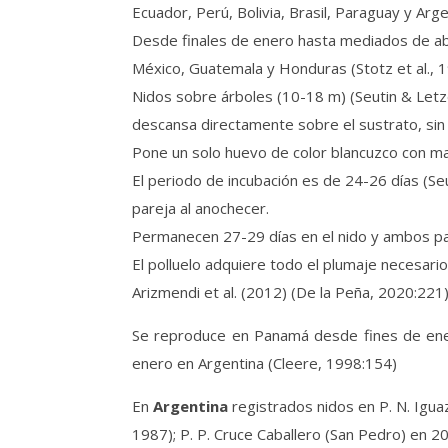
Ecuador, Perú, Bolivia, Brasil, Paraguay y Arge
Desde finales de enero hasta mediados de abr
México, Guatemala y Honduras (Stotz et al., 
Nidos sobre árboles (10-18 m) (Seutin & Letze
descansa directamente sobre el sustrato, sin m
Pone un solo huevo de color blancuzco con ma
El periodo de incubación es de 24-26 días (Se
pareja al anochecer.
Permanecen 27-29 días en el nido y ambos pa
El polluelo adquiere todo el plumaje necesario
Arizmendi et al. (2012) (De la Peña, 2020:221)
Se reproduce en Panamá desde fines de enero
enero en Argentina (Cleere, 1998:154)
En
Argentina
registrados nidos en P. N. Igua
1987); P. P. Cruce Caballero (San Pedro) en 201