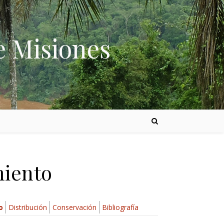
e Misiones
miento
o
Distribución
Conservación
Bibliografía