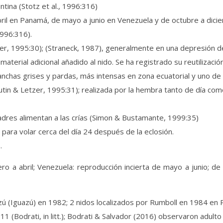
ntina (Stotz et al., 1996:316)
il en Panamá, de mayo a junio en Venezuela y de octubre a diciem
1996:316).
r, 1995:30); (Straneck, 1987), generalmente en una depresión de 
aterial adicional añadido al nido. Se ha registrado su reutilizaci
nchas grises y pardas, más intensas en zona ecuatorial y uno de 
utin & Letzer, 1995:31); realizada por la hembra tanto de día com
dres alimentan a las crías (Simon & Bustamante, 1999:35)
 para volar cerca del día 24 después de la eclosión.
.
 a abril; Venezuela: reproducción incierta de mayo a junio; de 
zú (Iguazú) en 1982; 2 nidos localizados por Rumboll en 1984 en 
1 (Bodrati, in litt.); Bodrati & Salvador (2016) observaron adulto