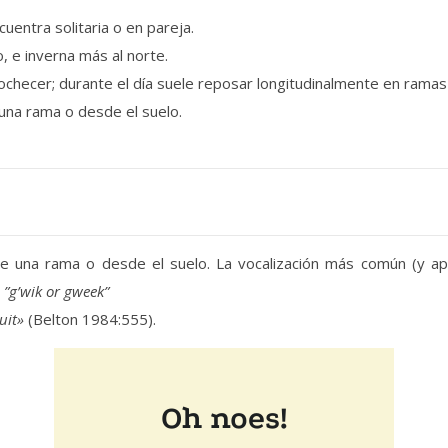
uentra solitaria o en pareja.
, e inverna más al norte.
anochecer; durante el día suele reposar longitudinalmente en ramas
una rama o desde el suelo.
e una rama o desde el suelo. La vocalización más común (y a
”g’wik or gweek”
uit»
(Belton 1984:555).