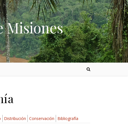
e Misiones
mía
o
Distribución
Conservación
Bibliografía