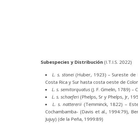
Subespecies y Distribución
(I.T.I.S. 2022)
L. s. stonei
(Huber, 1923) – Sureste de 
Costa Rica y Sur hasta costa oeste de Col
L. s. semitorquatus
(J. F. Gmelin, 1789) –
L. s. schaeferi
(Phelps, Sr y Phelps, Jr, 1
L. s. nattererii
(Temminck, 1822) – Este
Cochambamba- (Davis et al., 1994:79), Ben
Jujuy) (de la Peña, 1999:89)