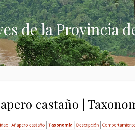
ves de la Provincia d
apero castaño | Taxono
gidae
Añapero castaño
Taxonomía
Descripción
Comportamient