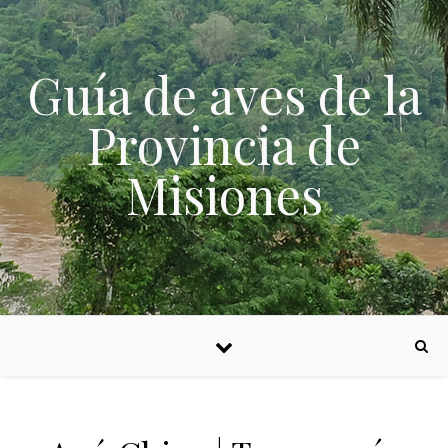
Skip to content
Guía de aves de la
Provincia de
Misiones