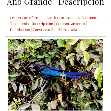
Anó Grande | Descripción
Orden Cuculiformes
Familia Cuculidae
Anó Grande
Taxonomía
Descripción
Comportamiento
Distribución
Conservación
Bibliografía