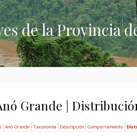
ves de la Provincia d
Anó Grande | Distribució
e
Anó Grande
Taxonomía
Descripción
Comportamiento
Dist