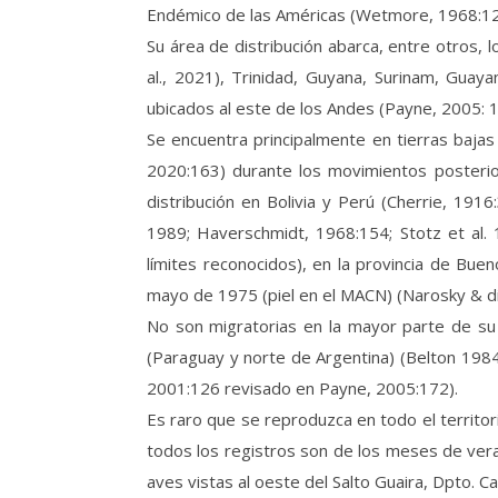
Endémico de las Américas (Wetmore, 1968:123;
Su área de distribución abarca, entre otros, 
al., 2021), Trinidad, Guyana, Surinam, Guay
ubicados al este de los Andes (Payne, 2005: 1
Se encuentra principalmente en tierras baja
2020:163) durante los movimientos posterior
distribución en Bolivia y Perú (Cherrie, 19
1989; Haverschmidt, 1968:154; Stotz et al. 
límites reconocidos), en la provincia de Bue
mayo de 1975 (piel en el MACN) (Narosky & di
No son migratorias en la mayor parte de su 
(Paraguay y norte de Argentina) (Belton 1984
2001:126 revisado en Payne, 2005:172).
Es raro que se reproduzca en todo el territo
todos los registros son de los meses de vera
aves vistas al oeste del Salto Guaira, Dpto. Ca