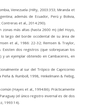
lombia, Venezuela (Hilty, 2003:353; Miranda et
rgentina; además de Ecuador, Perú y Bolivia,
Contreras et al., 2014:290).
en zonas más altas (hasta 2600 m) (del Hoyo,
 lo largo del borde occidental de su área de
emsen et al., 1986: 22-32; Remsen & Traylor,
). Existen dos registros (que sobrepasan los
909) y un ejemplar obtenido en Cambaceres, en
ionalmente al sur del Trópico de Capricornio
la Peña & Rumboll, 1998, Hinkelmann & Fiebig,
 común (Hayes et al., 1994:86). Prácticamente
araguay (el único registro invernal es de dos
ez, 1993:14).