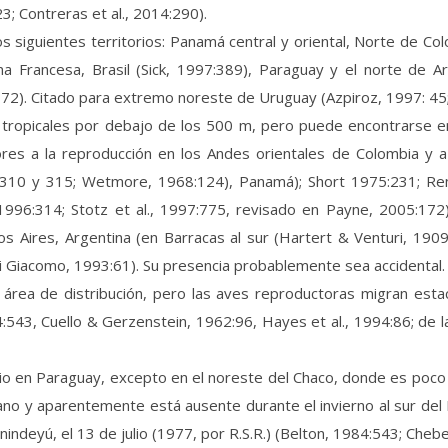
 Contreras et al., 2014:290).
los siguientes territorios: Panamá central y oriental, Norte de Co
ana Francesa, Brasil (Sick, 1997:389), Paraguay y el norte de A
72). Citado para extremo noreste de Uruguay (Azpiroz, 1997: 45; 
s tropicales por debajo de los 500 m, pero puede encontrarse 
es a la reproducción en los Andes orientales de Colombia y a
16:310 y 315; Wetmore, 1968:124), Panamá); Short 1975:231; R
1996:314; Stotz et al., 1997:775, revisado en Payne, 2005:172
nos Aires, Argentina (en Barracas al sur (Hartert & Venturi, 1
 Giacomo, 1993:61). Su presencia probablemente sea accidental.
área de distribución, pero las aves reproductoras migran estac
:543, Cuello & Gerzenstein, 1962:96, Hayes et al., 1994:86; de 
rio en Paraguay, excepto en el noreste del Chaco, donde es poco
no y aparentemente está ausente durante el invierno al sur del P
nindeyú, el 13 de julio (1977, por R.S.R.) (Belton, 1984:543; Cheb