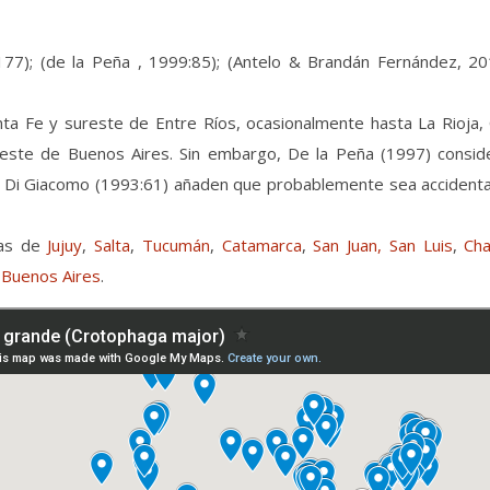
77); (de la Peña , 1999:85); (Antelo & Brandán Fernández, 2013
a Fe y sureste de Entre Ríos, ocasionalmente hasta La Rioja,
ste de Buenos Aires. Sin embargo, De la Peña (1997) conside
& Di Giacomo (1993:61) añaden que probablemente sea accidental
ias de
Jujuy
,
Salta
,
Tucumán
,
Catamarca
,
San Juan, San Luis
,
Ch
e
Buenos Aires
.