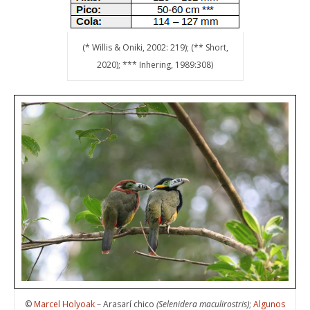
(* Willis & Oniki, 2002: 219); (** Short,
2020); *** Inhering, 1989:308)
©
Marcel Holyoak
– Arasarí chico
(Selenidera maculirostris)
;
Algunos