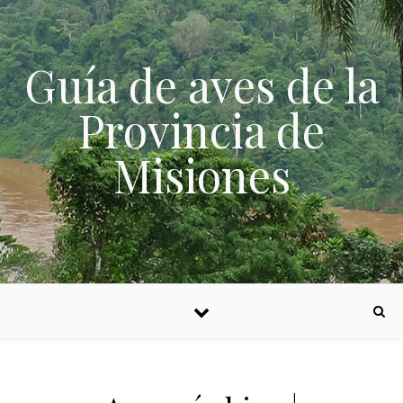
Skip to content
Guía de aves de la
Provincia de
Misiones