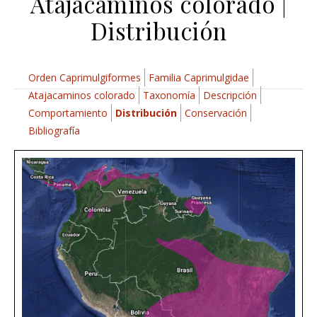
Atajacaminos colorado |
Distribución
Orden Caprimulgiformes
Familia Caprimulgidae
Atajacaminos colorado
Taxonomía
Descripción
Comportamiento
Distribución
Conservación
Bibliografía