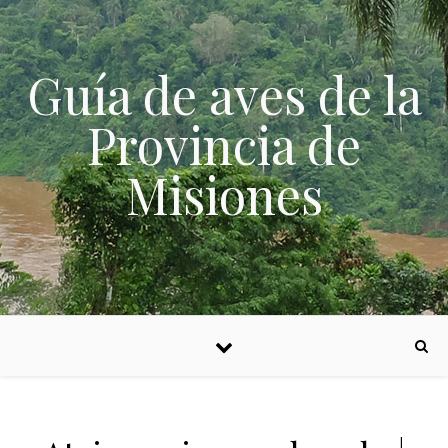
Skip to content
Guía de aves de la
Provincia de
Misiones