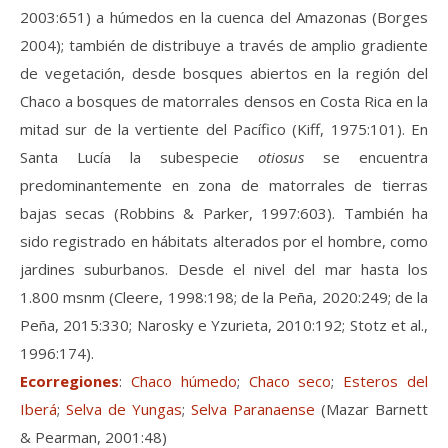
2003:651) a húmedos en la cuenca del Amazonas (Borges
2004); también de distribuye a través de amplio gradiente
de vegetación, desde bosques abiertos en la región del
Chaco a bosques de matorrales densos en Costa Rica en la
mitad sur de la vertiente del Pacífico (Kiff, 1975:101). En
Santa Lucía la subespecie
otiosus
se encuentra
predominantemente en zona de matorrales de tierras
bajas secas (Robbins & Parker, 1997:603). También ha
sido registrado en hábitats alterados por el hombre, como
jardines suburbanos. Desde el nivel del mar hasta los
1.800 msnm (Cleere, 1998:198; de la Peña, 2020:249; de la
Peña, 2015:330; Narosky e Yzurieta, 2010:192; Stotz et al.,
1996:174).
Ecorregiones
:
Chaco húmedo
;
Chaco seco
;
Esteros del
Iberá
;
Selva de Yungas
;
Selva Paranaense
(Mazar Barnett
& Pearman, 2001:48)