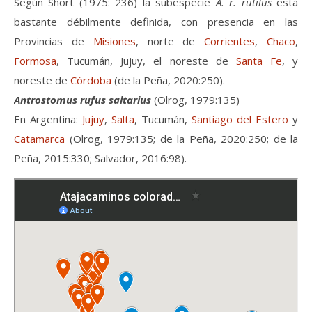
Según Short (1975: 236) la subespecie
A. r. rutilus
está
bastante débilmente definida, con presencia en las
Provincias de
Misiones
, norte de
Corrientes
,
Chaco
,
Formosa
, Tucumán, Jujuy, el noreste de
Santa Fe
, y
noreste de
Córdoba
(de la Peña, 2020:250).
Antrostomus rufus saltarius
(Olrog, 1979:135)
En Argentina:
Jujuy
,
Salta
, Tucumán,
Santiago del Estero
y
Catamarca
(Olrog, 1979:135; de la Peña, 2020:250; de la
Peña, 2015:330; Salvador, 2016:98).