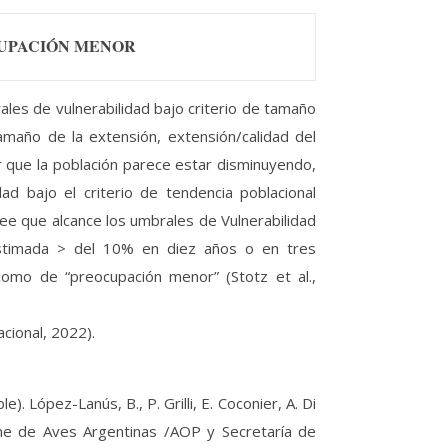
CUPACIÓN MENOR
les de vulnerabilidad bajo criterio de tamaño
amaño de la extensión, extensión/calidad del
r que la población parece estar disminuyendo,
ad bajo el criterio de tendencia poblacional
ee que alcance los umbrales de Vulnerabilidad
 estimada > del 10% en diez años o en tres
como de “preocupación menor” (Stotz et al.,
acional, 2022).
. López-Lanús, B., P. Grilli, E. Coconier, A. Di
rme de Aves Argentinas /AOP y Secretaría de