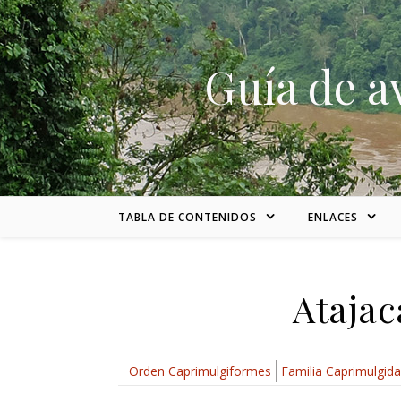
Skip to content
Guía de a
TABLA DE CONTENIDOS
ENLACES
Atajac
Orden Caprimulgiformes
Familia Caprimulgid