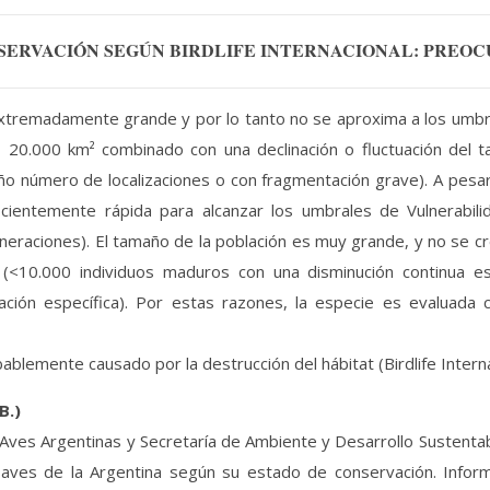
SERVACIÓN SEGÚN BIRDLIFE INTERNACIONAL: PREO
extremadamente grande y por lo tanto no se aproxima a los umbra
< 20.000 km² combinado con una declinación o fluctuación del t
ño número de localizaciones o con fragmentación grave). A pesa
cientemente rápida para alcanzar los umbrales de Vulnerabilid
neraciones). El tamaño de la población es muy grande, y no se cr
n (<10.000 individuos maduros con una disminución continua
ción específica). Por estas razones, la especie es evaluada 
bablemente causado por la destrucción del hábitat (Birdlife Intern
B.)
Aves Argentinas y Secretaría de Ambiente y Desarrollo Sustentable)
 aves de la Argentina según su estado de conservación. Info