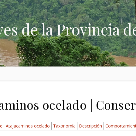
ves de la Provincia d
aminos ocelado | Conse
ae
Atajacaminos ocelado
Taxonomía
Descripción
Comportamien