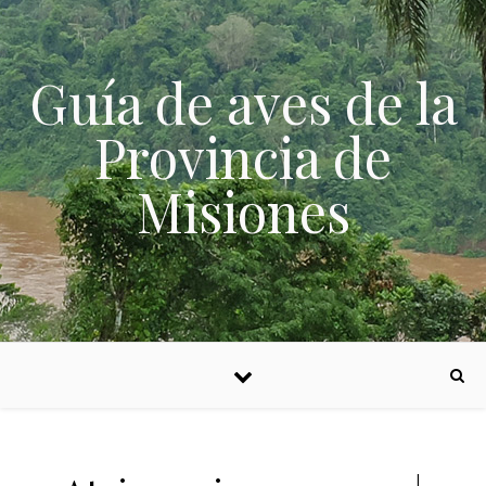
Skip to content
Guía de aves de la
Provincia de
Misiones