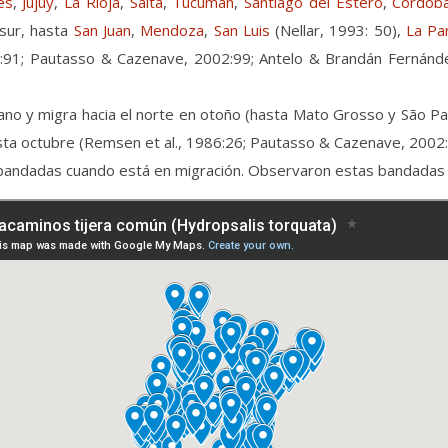
es
,
Jujuy
,
La Rioja
,
Salta
,
Tucumán
,
Santiago del Estero
,
Córdob
l sur, hasta
San Juan
,
Mendoza
,
San Luis
(Nellar, 1993: 50),
La P
:91; Pautasso & Cazenave, 2002:99; Antelo & Brandán Fernández
rano y migra hacia el norte en otoño (hasta Mato Grosso y São Paul
sta octubre (Remsen et al., 1986:26; Pautasso & Cazenave, 2002:
a bandadas cuando está en migración. Observaron estas bandadas 