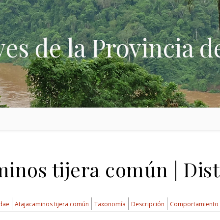
ves de la Provincia d
inos tijera común | Dis
idae
Atajacaminos tijera común
Taxonomía
Descripción
Comportamiento