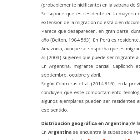
(probablemente nidificante) en la sabana de 
Se supone que es residente en la mayoría de
extensión de la migración no está bien docum
Parece que desaparecen, en gran parte, duran
año (Belton, 1984:563). En Perú es residente,
Amazonia, aunque se sospecha que es migrante
al. (2003) sugieren que puede ser migrante au
En Argentina, migrante parcial. Capllonch
septiembre, octubre y abril.
Según Contreras et al. (2014:316), en la pro
concluyen que este comportamiento fenológic
algunos ejemplares pueden ser residentes anua
ese sentido.
Distribución geográfica en Argentina
(de l
En
Argentina
se encuentra la subespecie
Hy