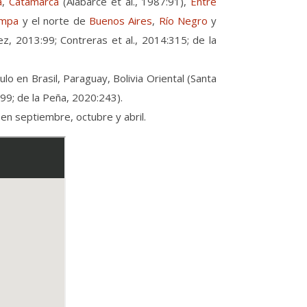
a
,
Catamarca
(Alabarce et al., 1987:91),
Entre
ampa
y el norte de
Buenos Aires
,
Río Negro
y
, 2013:99; Contreras et al., 2014:315; de la
o en Brasil, Paraguay, Bolivia Oriental (Santa
99; de la Peña, 2020:243).
en septiembre, octubre y abril.