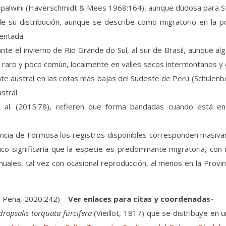
Sipalwini (Haverschmidt & Mees 1968:164), aunque dudosa para Sto
 su distribución, aunque se describe como migratorio en la po
entada.
te el invierno de Rio Grande do Sul, al sur de Brasil, aunque a
 raro y poco común, localmente en valles secos intermontanos y e
 austral en las cotas más bajas del Sudeste de Perú (Schulenber
stral.
 et al. (2015:78), refieren que forma bandadas cuando está 
vincia de Formosa los registros disponibles corresponden masiva
o significaría que la especie es predominante migratoria, con r
les, tal vez con ocasional reproducción, al menos en la Provinc
a Peña, 2020:242) –
Ver enlaces para citas y coordenadas-
dropsalis torquata furcifera
(Vieillot, 1817) que se distribuye en 