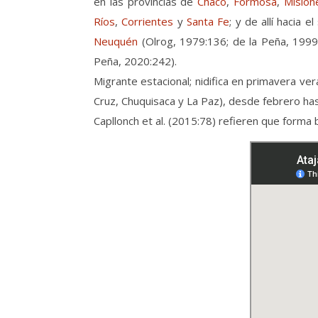
en las provincias de
Chaco
,
Formosa
,
Mision
Ríos
,
Corrientes
y
Santa Fe
; y de allí hacia e
Neuquén
(Olrog, 1979:136; de la Peña, 1999
Peña, 2020:242).
Migrante estacional; nidifica en primavera ve
Cruz, Chuquisaca y La Paz), desde febrero ha
Capllonch et al. (2015:78) refieren que form