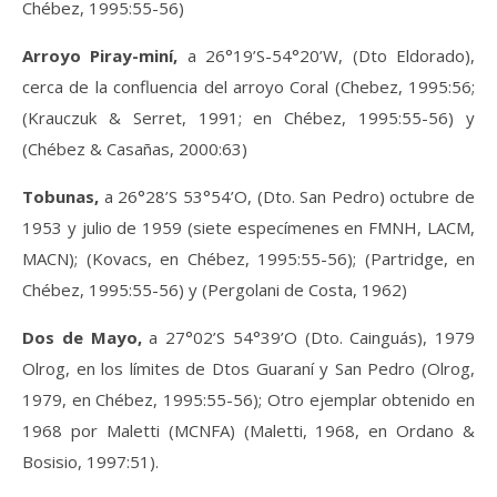
Chébez, 1995:55-56)
Arroyo Piray-miní,
a 26°19’S-54°20’W, (Dto Eldorado),
cerca de la confluencia del arroyo Coral (Chebez, 1995:56;
(Krauczuk & Serret, 1991; en Chébez, 1995:55-56) y
(Chébez & Casañas, 2000:63)
Tobunas,
a 26°28’S 53°54’O, (Dto. San Pedro) octubre de
1953 y julio de 1959 (siete especímenes en FMNH, LACM,
MACN); (Kovacs, en Chébez, 1995:55-56); (Partridge, en
Chébez, 1995:55-56) y (Pergolani de Costa, 1962)
Dos de Mayo,
a 27°02’S 54°39’O (Dto. Cainguás), 1979
Olrog, en los límites de Dtos Guaraní y San Pedro (Olrog,
1979, en Chébez, 1995:55-56); Otro ejemplar obtenido en
1968 por Maletti (MCNFA) (Maletti, 1968, en Ordano &
Bosisio, 1997:51).