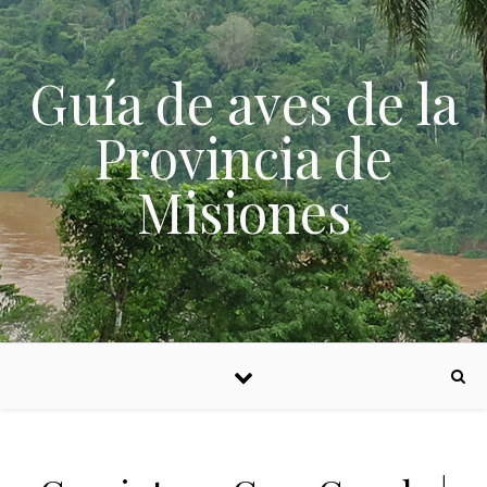
Skip to content
Guía de aves de la
Provincia de
Misiones