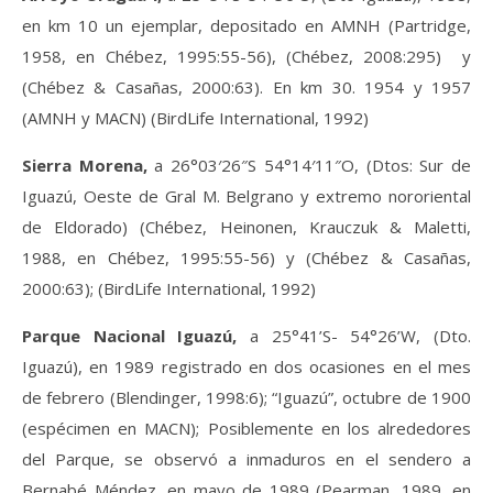
en km 10 un ejemplar, depositado en AMNH (Partridge,
1958, en Chébez, 1995:55-56), (Chébez, 2008:295) y
(Chébez & Casañas, 2000:63). En km 30. 1954 y 1957
(AMNH y MACN) (BirdLife International, 1992)
Sierra Morena,
a 26°03′26″S 54°14′11″O, (Dtos: Sur de
Iguazú, Oeste de Gral M. Belgrano y extremo nororiental
de Eldorado) (Chébez, Heinonen, Krauczuk & Maletti,
1988, en Chébez, 1995:55-56) y (Chébez & Casañas,
2000:63); (BirdLife International, 1992)
Parque Nacional Iguazú,
a 25°41’S- 54°26’W, (Dto.
Iguazú), en 1989 registrado en dos ocasiones en el mes
de febrero (Blendinger, 1998:6); “Iguazú”, octubre de 1900
(espécimen en MACN); Posiblemente en los alrededores
del Parque, se observó a inmaduros en el sendero a
Bernabé Méndez
,
en mayo de 1989 (Pearman, 1989, en