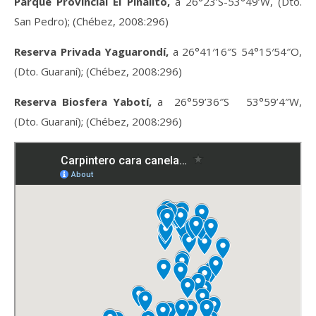
Parque Provincial El Piñalito,
a 26°23’S-53°49’W, (Dto.
San Pedro); (Chébez, 2008:296)
Reserva Privada Yaguarondí,
a 26°41′16″S 54°15′54″O,
(Dto. Guaraní); (Chébez, 2008:296)
Reserva Biosfera Yabotí,
a
26°59’36″S 53°59’4″W,
(Dto. Guaraní); (Chébez, 2008:296)