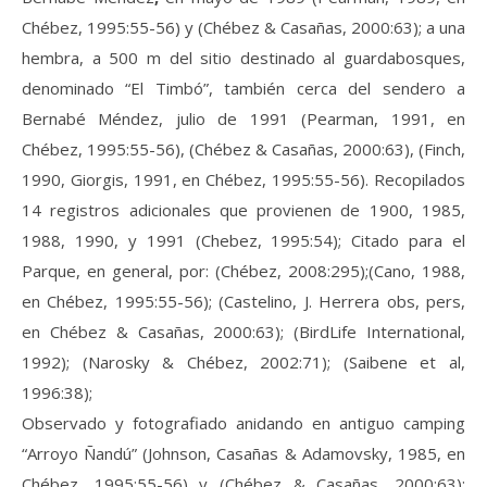
Chébez, 1995:55-56) y (Chébez & Casañas, 2000:63); a una
hembra, a 500 m del sitio destinado al guardabosques,
denominado “El Timbó”, también cerca del sendero a
Bernabé Méndez, julio de 1991 (Pearman, 1991, en
Chébez, 1995:55-56), (Chébez & Casañas, 2000:63), (Finch,
1990, Giorgis, 1991, en Chébez, 1995:55-56). Recopilados
14 registros adicionales que provienen de 1900, 1985,
1988, 1990, y 1991 (Chebez, 1995:54); Citado para el
Parque, en general, por: (Chébez, 2008:295);(Cano, 1988,
en Chébez, 1995:55-56); (Castelino, J. Herrera obs, pers,
en Chébez & Casañas, 2000:63); (BirdLife International,
1992); (Narosky & Chébez, 2002:71); (Saibene et al,
1996:38);
Observado y fotografiado anidando en antiguo camping
“Arroyo Ñandú” (Johnson, Casañas & Adamovsky, 1985, en
Chébez, 1995:55-56) y (Chébez & Casañas, 2000:63);