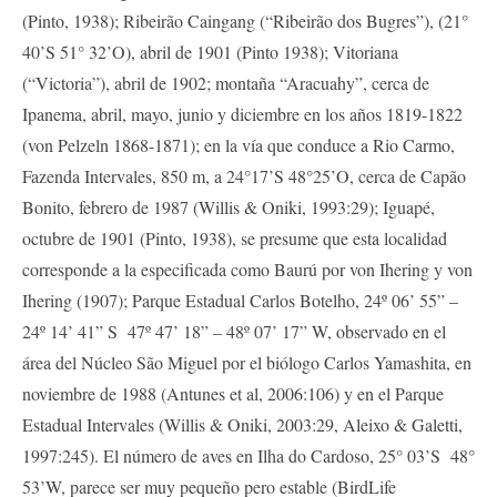
(Pinto, 1938); Ribeirão Caingang (“Ribeirão dos Bugres”), (21°
40’S 51° 32’O), abril de 1901 (Pinto 1938); Vitoriana
(“Victoria”), abril de 1902; montaña “Aracuahy”, cerca de
Ipanema, abril, mayo, junio y diciembre en los años 1819-1822
(von Pelzeln 1868-1871); en la vía que conduce a Rio Carmo,
Fazenda Intervales, 850 m, a 24°17’S 48°25’O, cerca de Capão
Bonito, febrero de 1987 (Willis & Oniki, 1993:29); Iguapé,
octubre de 1901 (Pinto, 1938), se presume que esta localidad
corresponde a la especificada como Baurú por von Ihering y von
Ihering (1907); Parque Estadual Carlos Botelho, 24º 06’ 55” –
24º 14’ 41” S 47º 47’ 18” – 48º 07’ 17” W, observado en el
área del Núcleo São Miguel por el biólogo Carlos Yamashita, en
noviembre de 1988 (Antunes et al, 2006:106) y en el Parque
Estadual Intervales (Willis & Oniki, 2003:29, Aleixo & Galetti,
1997:245). El número de aves en Ilha do Cardoso, 25° 03’S 48°
53’W, parece ser muy pequeño pero estable (BirdLife