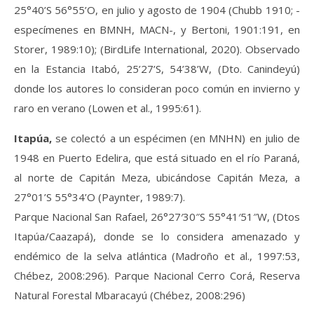
25°40’S 56°55’O, en julio y agosto de 1904 (Chubb 1910; -
especímenes en BMNH, MACN-, y Bertoni, 1901:191, en
Storer, 1989:10); (BirdLife International, 2020). Observado
en la Estancia Itabó, 25’27’S, 54’38’W, (Dto. Canindeyú)
donde los autores lo consideran poco común en invierno y
raro en verano (Lowen et al., 1995:61).
Itapúa,
se colectó a un espécimen (en MNHN) en julio de
1948 en Puerto Edelira, que está situado en el río Paraná,
al norte de Capitán Meza, ubicándose Capitán Meza, a
27°01’S 55°34’O (Paynter, 1989:7).
Parque Nacional San Rafael, 26°27′30″S 55°41′51″W, (Dtos
Itapúa/Caazapá), donde se lo considera amenazado y
endémico de la selva atlántica (Madroño et al., 1997:53,
Chébez, 2008:296). Parque Nacional Cerro Corá, Reserva
Natural Forestal Mbaracayú (Chébez, 2008:296)