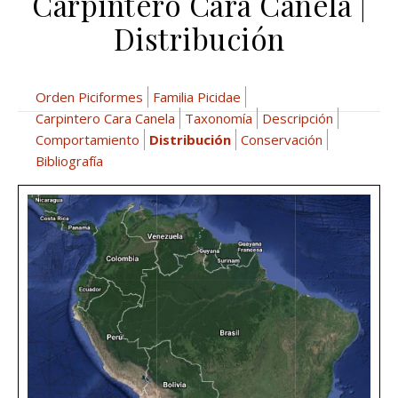
Carpintero Cara Canela |
Distribución
Orden Piciformes
Familia Picidae
Carpintero Cara Canela
Taxonomía
Descripción
Comportamiento
Distribución
Conservación
Bibliografía