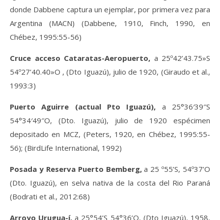
donde Dabbene captura un ejemplar, por primera vez para
Argentina (MACN) (Dabbene, 1910, Finch, 1990, en
Chébez, 1995:55-56)
Cruce acceso Cataratas-Aeropuerto,
a 25º42’43.75»S
54º27’40.40»O , (Dto Iguazú), julio de 1920, (Giraudo et al.,
1993:3)
Puerto Aguirre (actual Pto Iguazú),
a 25°36′39″S
54°34′49″O, (Dto. Iguazú), julio de 1920 espécimen
depositado en MCZ, (Peters, 1920, en Chébez, 1995:55-
56); (BirdLife International, 1992)
Posada y Reserva Puerto Bemberg,
a 25 º55’S, 54º37’O
(Dto. Iguazú), en selva nativa de la costa del Rio Paraná
(Bodrati et al., 2012:68)
Arroyo Urugua-í,
a 25°54’S 54°36’O, (Dto Iguazú), 1958,