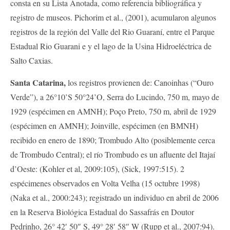
consta en su Lista Anotada, como referencia bibliográfica y
registro de museos. Pichorim et al., (2001), acumularon algunos
registros de la región del Valle del Rio Guaraní, entre el Parque
Estadual Rio Guarani e y el lago de la Usina Hidroeléctrica de
Salto Caxias.
Santa Catarina,
los registros provienen de: Canoinhas (“Ouro
Verde”), a 26°10’S 50°24’O, Serra do Lucindo, 750 m, mayo de
1929 (espécimen en AMNH); Poço Preto, 750 m, abril de 1929
(espécimen en AMNH); Joinville, espécimen (en BMNH)
recibido en enero de 1890; Trombudo Alto (posiblemente cerca
de Trombudo Central); el río Trombudo es un afluente del Itajaí
d’Oeste: (Kohler et al, 2009:105), (Sick, 1997:515). 2
espécimenes observados en Volta Velha (15 octubre 1998)
(Naka et al., 2000:243); registrado un individuo en abril de 2006
en la Reserva Biológica Estadual do Sassafrás en Doutor
Pedrinho, 26° 42′ 50″ S, 49° 28′ 58″ W (Rupp et al., 2007:94).