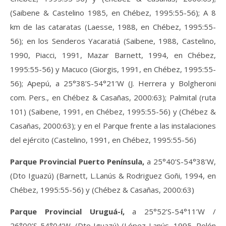
(Saibene & Castelino 1985, en Chébez, 1995:55-56); A 8
km de las cataratas (Laesse, 1988, en Chébez, 1995:55-
56); en los Senderos Yacaratiá (Saibene, 1988, Castelino,
1990, Piacci, 1991, Mazar Barnett, 1994, en Chébez,
1995:55-56) y Macuco (Giorgis, 1991, en Chébez, 1995:55-
56); Apepú, a 25°38’S-54°21’W (J. Herrera y Bolgheroni
com. Pers., en Chébez & Casañas, 2000:63); Palmital (ruta
101) (Saibene, 1991, en Chébez, 1995:55-56) y (Chébez &
Casañas, 2000:63); y en el Parque frente a las instalaciones
del ejército (Castelino, 1991, en Chébez, 1995:55-56)
Parque Provincial Puerto Península,
a 25°40’S-54°38’W,
(Dto Iguazú) (Barnett, L.Lanús & Rodriguez Goñi, 1994, en
Chébez, 1995:55-56) y (Chébez & Casañas, 2000:63)
Parque Provincial Uruguá-í,
a 25°52’S-54°11’W /
26°00’S-54°04’W, (Dto Iguazú) (López-Lanús, 1995, Rolón