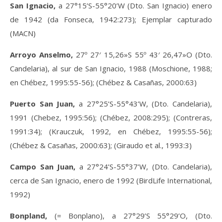
San Ignacio,
a 27°15’S-55°20’W (Dto. San Ignacio) enero
de 1942 (da Fonseca, 1942:273); Ejemplar capturado
(MACN)
Arroyo Anselmo,
27º 27′ 15,26»S 55º 43′ 26,47»O (Dto.
Candelaria), al sur de San Ignacio, 1988 (Moschione, 1988;
en Chébez, 1995:55-56); (Chébez & Casañas, 2000:63)
Puerto San Juan,
a 27°25’S-55°43’W, (Dto. Candelaria),
1991 (Chebez, 1995:56); (Chébez, 2008:295); (Contreras,
1991:34); (Krauczuk, 1992, en Chébez, 1995:55-56);
(Chébez & Casañas, 2000:63); (Giraudo et al., 1993:3)
Campo San Juan,
a 27°24’S-55°37’W, (Dto. Candelaria),
cerca de San Ignacio, enero de 1992 (BirdLife International,
1992)
Bonpland,
(= Bonplano), a 27°29’S 55°29’O, (Dto.