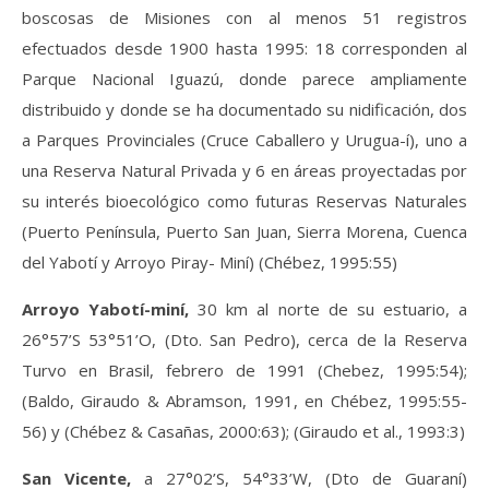
boscosas de Misiones con al menos 51 registros
efectuados desde 1900 hasta 1995: 18 corresponden al
Parque Nacional Iguazú, donde parece ampliamente
distribuido y donde se ha documentado su nidificación, dos
a Parques Provinciales (Cruce Caballero y Urugua-í), uno a
una Reserva Natural Privada y 6 en áreas proyectadas por
su interés bioecológico como futuras Reservas Naturales
(Puerto Península, Puerto San Juan, Sierra Morena, Cuenca
del Yabotí y Arroyo Piray- Miní) (Chébez, 1995:55)
Arroyo Yabotí-miní,
30 km al norte de su estuario, a
26°57’S 53°51’O, (Dto. San Pedro), cerca de la Reserva
Turvo en Brasil, febrero de 1991 (Chebez, 1995:54);
(Baldo, Giraudo & Abramson, 1991, en Chébez, 1995:55-
56) y (Chébez & Casañas, 2000:63); (Giraudo et al., 1993:3)
San Vicente,
a 27°02’S, 54°33’W, (Dto de Guaraní)