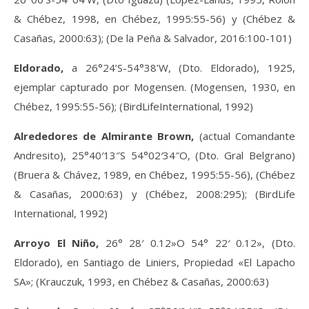
& Chébez, 1998, en Chébez, 1995:55-56) y (Chébez &
Casañas, 2000:63); (De la Peña & Salvador, 2016:100-101)
Eldorado,
a 26°24’S-54°38’W, (Dto. Eldorado), 1925,
ejemplar capturado por Mogensen. (Mogensen, 1930, en
Chébez, 1995:55-56); (BirdLifeInternational, 1992)
Alrededores de Almirante Brown,
(actual Comandante
Andresito), 25°40′13″S 54°02′34″O, (Dto. Gral Belgrano)
(Bruera & Chávez, 1989, en Chébez, 1995:55-56), (Chébez
& Casañas, 2000:63) y (Chébez, 2008:295); (BirdLife
International, 1992)
Arroyo El Niño,
26° 28′ 0.12»O 54° 22′ 0.12», (Dto.
Eldorado), en Santiago de Liniers, Propiedad «El Lapacho
SA»; (Krauczuk, 1993, en Chébez & Casañas, 2000:63)