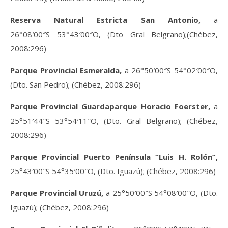
Reserva Natural Estricta San Antonio,
a
26°08′00″S 53°43′00″O, (Dto Gral Belgrano);(Chébez,
2008:296)
Parque Provincial Esmeralda,
a 26°50′00″S 54°02′00″O,
(Dto. San Pedro); (Chébez, 2008:296)
Parque Provincial Guardaparque Horacio Foerster,
a
25°51′44″S 53°54′11″O, (Dto. Gral Belgrano); (Chébez,
2008:296)
Parque Provincial Puerto Península “Luis H. Rolón”,
25°43′00″S 54°35′00″O, (Dto. Iguazú); (Chébez, 2008:296)
Parque Provincial Uruzú,
a 25°50′00″S 54°08′00″O, (Dto.
Iguazú); (Chébez, 2008:296)