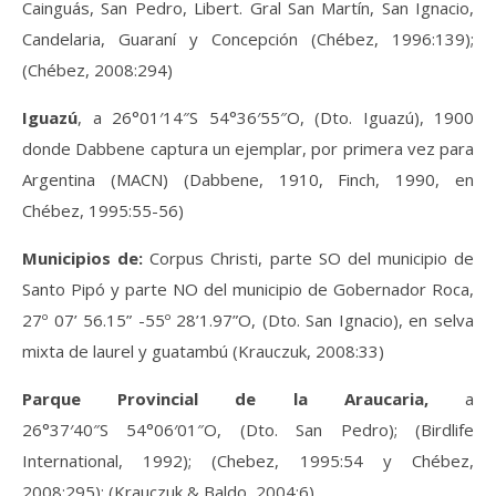
Cainguás, San Pedro, Libert. Gral San Martín, San Ignacio,
Candelaria, Guaraní y Concepción (Chébez, 1996:139);
(Chébez, 2008:294)
Iguazú
, a 26°01′14″S 54°36′55″O, (Dto. Iguazú), 1900
donde Dabbene captura un ejemplar, por primera vez para
Argentina (MACN) (Dabbene, 1910, Finch, 1990, en
Chébez, 1995:55-56)
Municipios de:
Corpus Christi, parte SO del municipio de
Santo Pipó y parte NO del municipio de Gobernador Roca,
27º 07’ 56.15” -55º 28’1.97”O, (Dto. San Ignacio), en selva
mixta de laurel y guatambú (Krauczuk, 2008:33)
Parque Provincial de la Araucaria,
a
26°37′40″S 54°06′01″O, (Dto. San Pedro); (Birdlife
International, 1992); (Chebez, 1995:54 y Chébez,
2008:295); (Krauczuk & Baldo, 2004:6)