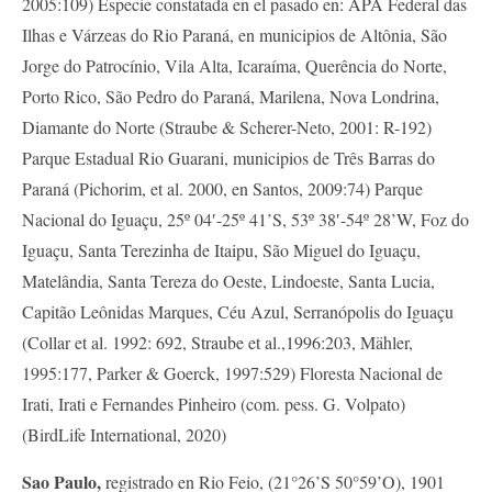
2005:109) Especie constatada en el pasado en: APA Federal das
Ilhas e Várzeas do Rio Paraná, en municipios de Altônia, São
Jorge do Patrocínio, Vila Alta, Icaraíma, Querência do Norte,
Porto Rico, São Pedro do Paraná, Marilena, Nova Londrina,
Diamante do Norte (Straube & Scherer-Neto, 2001: R-192)
Parque Estadual Rio Guarani, municipios de Três Barras do
Paraná (Pichorim, et al. 2000, en Santos, 2009:74) Parque
Nacional do Iguaçu, 25º 04′-25º 41’S, 53º 38′-54º 28’W, Foz do
Iguaçu, Santa Terezinha de Itaipu, São Miguel do Iguaçu,
Matelândia, Santa Tereza do Oeste, Lindoeste, Santa Lucia,
Capitão Leônidas Marques, Céu Azul, Serranópolis do Iguaçu
(Collar et al. 1992: 692, Straube et al.,1996:203, Mähler,
1995:177, Parker & Goerck, 1997:529) Floresta Nacional de
Irati, Irati e Fernandes Pinheiro (com. pess. G. Volpato)
(BirdLife International, 2020)
Sao Paulo,
registrado en Rio Feio, (21°26’S 50°59’O), 1901