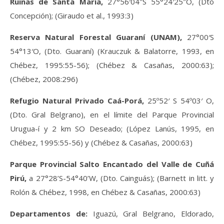
Ruinas de Santa María,
27°56′04″S 55°24′25″O, (Dto
Concepción); (Giraudo et al., 1993:3)
Reserva Natural Forestal Guaraní (UNAM),
27°00′S
54°13′O, (Dto. Guaraní) (Krauczuk & Balatorre, 1993, en
Chébez, 1995:55-56); (Chébez & Casañas, 2000:63);
(Chébez, 2008:296)
Refugio Natural Privado Caá-Porá,
25º52′ S 54º03′ O,
(Dto. Gral Belgrano), en el límite del Parque Provincial
Urugua-í y 2 km SO Deseado; (López Lanús, 1995, en
Chébez, 1995:55-56) y (Chébez & Casañas, 2000:63)
Parque Provincial Salto Encantado del Valle de Cuñá
Pirú,
a 27°28’S-54°40’W, (Dto. Cainguás); (Barnett in litt. y
Rolón & Chébez, 1998, en Chébez & Casañas, 2000:63)
Departamentos de:
Iguazú, Gral Belgrano, Eldorado,