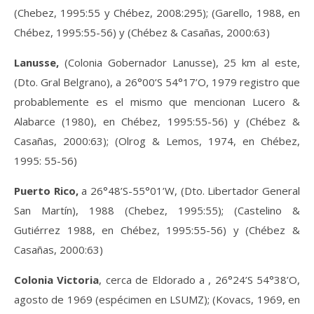
(Chebez, 1995:55 y Chébez, 2008:295); (Garello, 1988, en
Chébez, 1995:55-56) y (Chébez & Casañas, 2000:63)
Lanusse,
(Colonia Gobernador Lanusse), 25 km al este,
(Dto. Gral Belgrano), a 26°00’S 54°17’O, 1979 registro que
probablemente es el mismo que mencionan Lucero &
Alabarce (1980), en Chébez, 1995:55-56) y (Chébez &
Casañas, 2000:63); (Olrog & Lemos, 1974, en Chébez,
1995: 55-56)
Puerto Rico,
a 26°48’S-55°01’W, (Dto. Libertador General
San Martín), 1988 (Chebez, 1995:55); (Castelino &
Gutiérrez 1988, en Chébez, 1995:55-56) y (Chébez &
Casañas, 2000:63)
Colonia Victoria
, cerca de Eldorado a , 26°24’S 54°38’O,
agosto de 1969 (espécimen en LSUMZ); (Kovacs, 1969, en