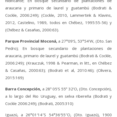
nidificante; En bosque secundario de plantaciones de
araucaria y primario de laurel y guatambú (Bodrati &
Cockle, 2006:249); (Cockle, 2010, Lammertink & Klavins,
2012, Castelino, 1989, todos en Chébez, 1995:55-56) y
(Chébez & Casañas, 2000:63).
Parque Provincial Moconá,
a 27°09’S, 53°54’W, (Dto. San
Pedro); En bosque secundario de plantaciones de
araucaria, primario de laurel y guatambú (Bodrati & Cockle,
2006:249); (Krauczuk, 1998 & Pearman, in litt., en Chébez
& Casañas, 2000:63); (Bodrati et al, 2010:46); (Olivera,
2015:169)
Barra Concepción,
a 28º 05’S 55º 32’O, (Dto. Concepción),
a lo largo del Rio Uruguay, en selva ribereña (Bodrati y
Cockle 2006:249); (Bodrati, 2005:310)
Iguazú, a 26°01′14″S 54°36′55″O, (Dto. Iguazú), 1900