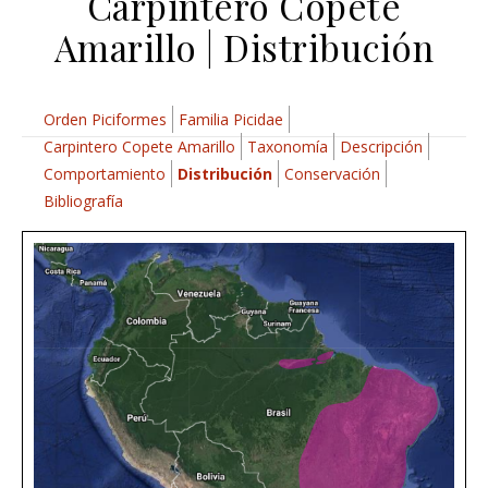
Carpintero Copete
Amarillo | Distribución
Orden Piciformes
Familia Picidae
Carpintero Copete Amarillo
Taxonomía
Descripción
Comportamiento
Distribución
Conservación
Bibliografía