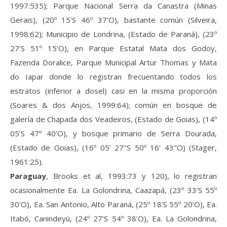
1997:535); Parque Nacional Serra da Canastra (Minas
Gerais), (20º 15’S 46º 37’O), bastante común (Silveira,
1998:62); Municipio de Londrina, (Estado de Paraná), (23º
27’S 51º 15’O), en Parque Estatal Mata dos Godoy,
Fazenda Doralice, Parque Municipal Artur Thomas y Mata
do Iapar donde lo registran frecuentando todos los
estratos (inferior a dosel) casi en la misma proporción
(Soares & dos Anjos, 1999:64); común en bosque de
galería de Chapada dos Veadeiros, (Estado de Goias), (14º
05’S 47º 40’O), y bosque primario de Serra Dourada,
(Estado de Goias), (16º 05’ 27’’S 50º 16’ 43’’O) (Stager,
1961:25).
Paraguay
, Brooks et al, 1993:73 y 120), lo registran
ocasionalmente Ea. La Golondrina, Caazapá, (23º 33’S 55º
30’O), Ea. San Antonio, Alto Paraná, (25º 18’S 55º 20’O), Ea.
Itabó, Canindeyú, (24º 27’S 54º 38’O), Ea. La Golondrina,