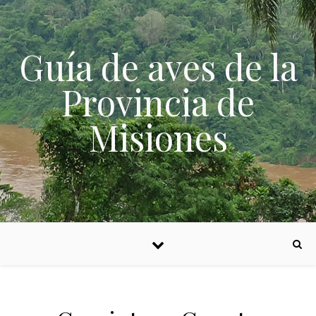
Skip to content
Guía de aves de la
Provincia de
Misiones