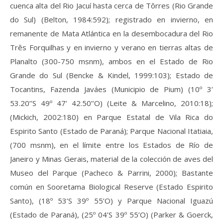
cuenca alta del Rio Jacuí hasta cerca de Tôrres (Rio Grande
do Sul) (Belton, 1984:592); registrado en invierno, en
remanente de Mata Atlántica en la desembocadura del Rio
Três Forquilhas y en invierno y verano en tierras altas de
Planalto (300-750 msnm), ambos en el Estado de Rio
Grande do Sul (Bencke & Kindel, 1999:103); Estado de
Tocantins, Fazenda Javáes (Municipio de Pium) (10º 3’
53.20’’S 49º 47’ 42.50’’O) (Leite & Marcelino, 2010:18);
(Mickich, 2002:180) en Parque Estatal de Vila Rica do
Espirito Santo (Estado de Paraná); Parque Nacional Itatiaia,
(700 msnm), en el límite entre los Estados de Río de
Janeiro y Minas Gerais, material de la colección de aves del
Museo del Parque (Pacheco & Parrini, 2000); Bastante
común en Sooretama Biological Reserve (Estado Espirito
Santo), (18º 53’S 39º 55’O) y Parque Nacional Iguazú
(Estado de Paraná), (25º 04’S 39º 55’O) (Parker & Goerck,