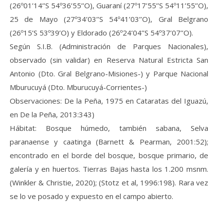
(26º01’14’’S 54º36’55’’O), Guaraní (27º17’55’’S 54º11’55’’O),
25 de Mayo (27º34’03’’S 54º41’03’’O), Gral Belgrano
(26º15’S 53º39’O) y Eldorado (26º24’04’’S 54º37’07’’O).
Según S.I.B. (Administración de Parques Nacionales),
observado (sin validar) en Reserva Natural Estricta San
Antonio (Dto. Gral Belgrano-Misiones-) y Parque Nacional
Mburucuyá (Dto. Mburucuyá-Corrientes-)
Observaciones: De la Peña, 1975 en Cataratas del Iguazú,
en De la Peña, 2013:343)
Hábitat: Bosque húmedo, también sabana, Selva
paranaense y caatinga (Barnett & Pearman, 2001:52);
encontrado en el borde del bosque, bosque primario, de
galería y en huertos. Tierras Bajas hasta los 1.200 msnm.
(Winkler & Christie, 2020); (Stotz et al, 1996:198). Rara vez
se lo ve posado y expuesto en el campo abierto.