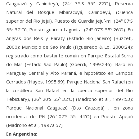
Caaguazú y Canindeyú, (24º 35’S 55º 22’O), Reserva
Natural del Bosque Mbaracuyá, Canindeyú, (Cuenca
superior del Rio Jejuí), Puesto de Guardia Jejuí-mi, (24º 07’S
55º 32’O), Puesto guardia Lagunita, (24º 07’S 55º 26’O). En
Angras dos Reis y Paraty (Estado Rio Janeiro) (Buzzeti,
2000); Municipio de Sao Paulo (Figueiredo & Lo, 2000:24);
registrado como bastante común en Parque Estatal Serra
do Mar (Estado Sao Paulo) (Goerck, 1999:246); Raro en
Paraguay Central y Alto Paraná, e hipotético en Campos
Cerrados (Hayes, 1995:69); Parque Nacional San Rafael (en
la cordillera San Rafael en la cuenca superior del Rio
Tebicuary), (26º 20’S 55º 32’O) (Madroño et al., 1997:53);
Parque Nacional Caaguazú (Dto Caazapá) , en zona
occidental del PN (26º 07’S 55º 44’O) en Puesto Apepú
(Madroño et al., 1997a:57).
En Argentina: