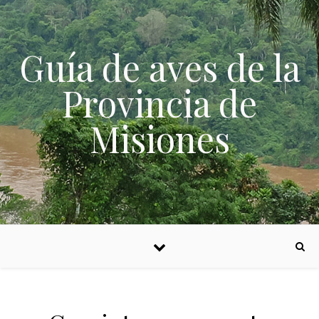
Skip to content
Guía de aves de la
Provincia de
Misiones