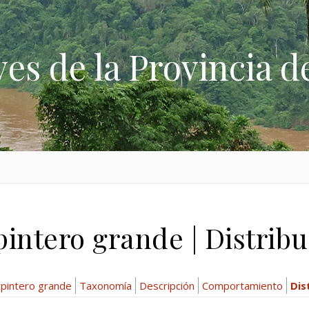
ves de la Provincia d
intero grande | Distrib
rpintero grande
Taxonomía
Descripción
Comportamiento
Dis