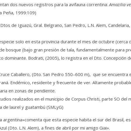
tan dos nuevos registros para la avifauna correntina:
Amazilia ve
la Peña, 1999:109)
 Dtos de Iguazú, Gral. Belgrano, San Pedro, L.N. Alem, Candelaria,
especie solo en esta provincia durante el mes de octubre (cerca 
 bosque (bajo gran presión de tala, fundamentalmente para prepa
dominante. Bodrati, (2005), lo registra en el Dto. Concepción de
l Cruce Caballero, (Dto. San Pedro 550–600 m), que se encuentra en
Paraná. Endémico, residente y frecuente de ver. Altamente probable 
paria en zonas de pendiente.
tudios realizados en el municipio de Corpus Christi, parte SO del
ta de laurel y guatambú (SMLyG)
na argentina»comenta que esta especie habita el sur del Brasil, e
 (Dto. L.N. Alem), a fines de abril por mi amigo Giai».