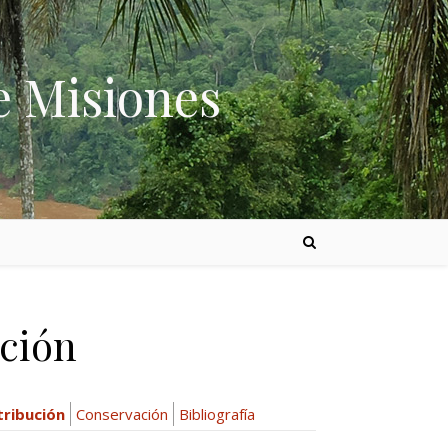
e Misiones
ución
tribución
Conservación
Bibliografía