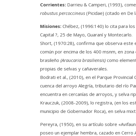
Corrientes:
Darrieu & Camperi, (1993), comen
robustus percoccineus
(Picidae) (citado en De 
Misiones:
Chébez, (1996:140) lo cita para los
Capital ?, 25 de Mayo, Guaraní y Montecarlo.
Short, (1970:28), confirma que observa este 
común por encima de los 400 msnm, en zona de
brasileño
(Araucaria brasiliensis)
como elemento 
propias de selvas y cañaverales.
Bodrati et al., (2010), en el Parque Provincia
cuenca del arroyo Alegría, tributario del río 
encuentra en cercanías de arroyos, y selva ri
Krauczuk, (2008-2009), lo registra, (en los es
municipio de Gobernador Roca), en selva mix
Pereyra, (1950), en su artículo sobre «Avifau
poseo un ejemplar hembra, cazado en Cerro Azul