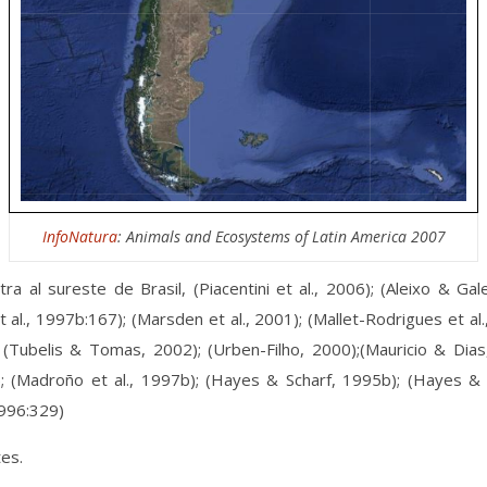
InfoNatura
: Animals and Ecosystems of Latin America 2007
ra al sureste de Brasil, (Piacentini et al., 2006); (Aleixo & G
et al., 1997b:167); (Marsden et al., 2001); (Mallet-Rodrigues et a
96); (Tubelis & Tomas, 2002); (Urben-Filho, 2000);(Mauricio & Di
7); (Madroño et al., 1997b); (Hayes & Scharf, 1995b); (Hayes &
1996:329)
tes.