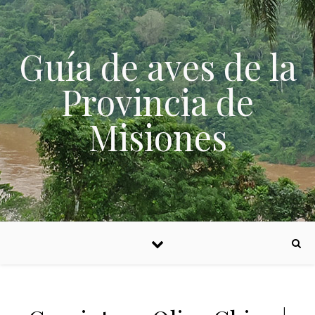
Skip to content
Guía de aves de la
Provincia de
Misiones