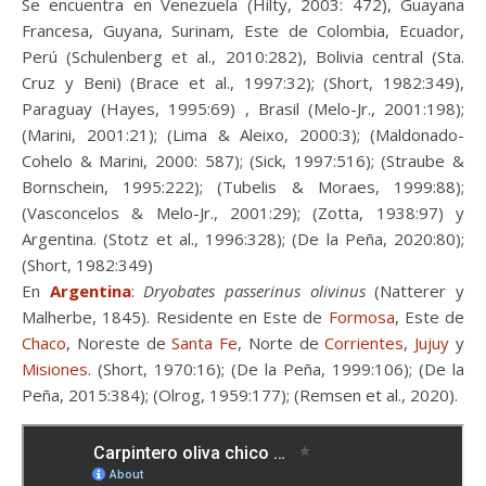
Se encuentra en Venezuela (Hilty, 2003: 472), Guayana
Francesa, Guyana, Surinam, Este de Colombia, Ecuador,
Perú (Schulenberg et al., 2010:282), Bolivia central (Sta.
Cruz y Beni) (Brace et al., 1997:32); (Short, 1982:349),
Paraguay (Hayes, 1995:69) , Brasil (Melo-Jr., 2001:198);
(Marini, 2001:21); (Lima & Aleixo, 2000:3); (Maldonado-
Cohelo & Marini, 2000: 587); (Sick, 1997:516); (Straube &
Bornschein, 1995:222); (Tubelis & Moraes, 1999:88);
(Vasconcelos & Melo-Jr., 2001:29); (Zotta, 1938:97) y
Argentina. (Stotz et al., 1996:328); (De la Peña, 2020:80);
(Short, 1982:349)
En
Argentina
:
Dryobates passerinus olivinus
(Natterer y
Malherbe, 1845). Residente en Este de
Formosa
, Este de
Chaco
, Noreste de
Santa Fe
, Norte de
Corrientes
,
Jujuy
y
Misiones
. (Short, 1970:16); (De la Peña, 1999:106); (De la
Peña, 2015:384); (Olrog, 1959:177); (Remsen et al., 2020).