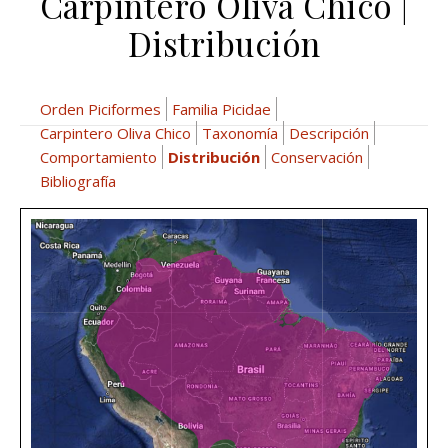
Carpintero Oliva Chico |
Distribución
Orden Piciformes
Familia Picidae
Carpintero Oliva Chico
Taxonomía
Descripción
Comportamiento
Distribución
Conservación
Bibliografía