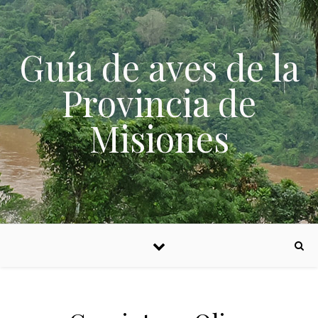
Skip to content
Guía de aves de la
Provincia de
Misiones