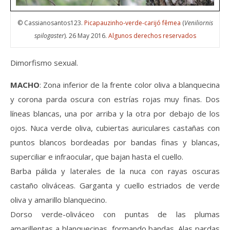
© Cassianosantos123.
Picapauzinho-verde-carijó fêmea
(
Veniliornis
spilogaster
). 26 May 2016.
Algunos derechos reservados
Dimorfismo sexual.
MACHO
: Zona inferior de la frente color oliva a blanquecina
y corona parda oscura con estrías rojas muy finas. Dos
líneas blancas, una por arriba y la otra por debajo de los
ojos. Nuca verde oliva, cubiertas auriculares castañas con
puntos blancos bordeadas por bandas finas y blancas,
superciliar e infraocular, que bajan hasta el cuello.
Barba pálida y laterales de la nuca con rayas oscuras
castaño oliváceas. Garganta y cuello estriados de verde
oliva y amarillo blanquecino.
Dorso verde-oliváceo con puntas de las plumas
amarillentas a blanquecinas, formando bandas. Alas pardas