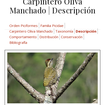
Carpintero Oliva
Manchado | Descripción
Orden Piciformes
Familia Picidae
Carpintero Oliva Manchado
Taxonomía
Descripción
Comportamiento
Distribución
Conservación
Bibliografía