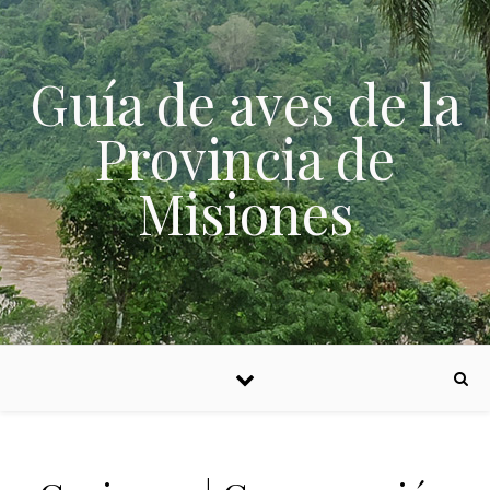
Skip to content
Guía de aves de la
Provincia de
Misiones