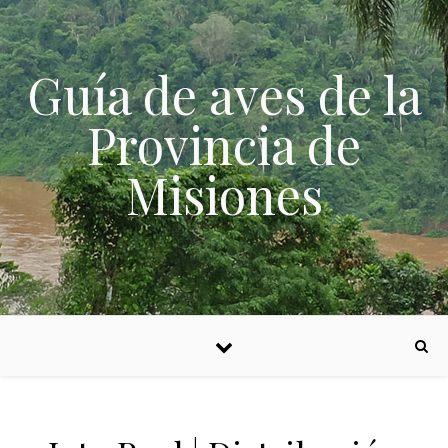
Skip to content
Guía de aves de la
Provincia de
Misiones