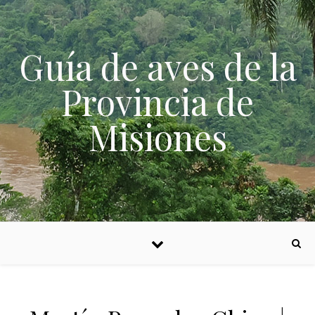
Skip to content
Guía de aves de la
Provincia de
Misiones