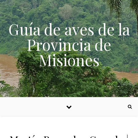
Skip to content
Guía de aves de la
Provincia de
Misiones