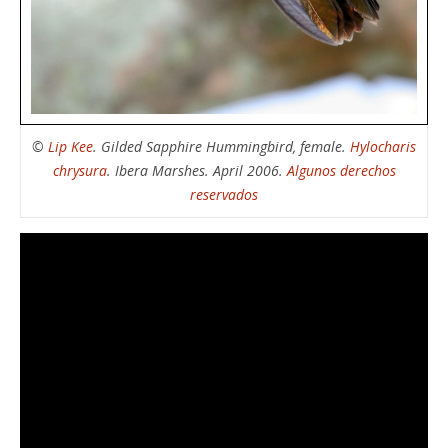
©
Lip Kee
. Gilded Sapphire Hummingbird, female.
Hylocharis
chrysura
. Ibera Marshes. April 2006.
Algunos derechos
reservados