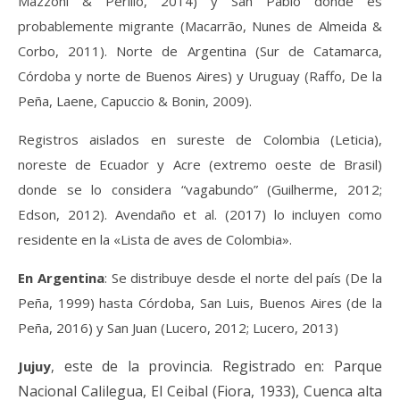
Mazzoni & Perillo, 2014) y San Pablo donde es
probablemente migrante (Macarrão, Nunes de Almeida &
Corbo, 2011). Norte de Argentina (Sur de Catamarca,
Córdoba y norte de Buenos Aires) y Uruguay (Raffo, De la
Peña, Laene, Capuccio & Bonin, 2009).
Registros aislados en sureste de Colombia (Leticia),
noreste de Ecuador y Acre (extremo oeste de Brasil)
donde se lo considera “vagabundo” (Guilherme, 2012;
Edson, 2012). Avendaño et al. (2017) lo incluyen como
residente en la «Lista de aves de Colombia».
En
Argentina
:
Se distribuye desde el norte del país (D
e la
Peña, 1999)
hasta Córdoba, San Luis, Buenos Aires (de la
Peña, 2016) y San Juan (Lucero, 2012; Lucero, 2013)
este de la provincia.
Registrado en: Parque
Jujuy
,
Nacional Calilegua, El Ceibal
(Fiora, 1933)
, Cuenca alta