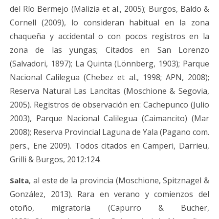
del Río Bermejo
(
Malizia et al., 2005
)
; Burgos, Baldo &
Cornell
(
2009
), lo consideran
habitual en la zona
chaqueña y accidental o con pocos registros en la
zona de las
yungas
;
Citados en
San Lorenzo
(Salvadori, 1897); La Quinta (Lönnberg, 1903); Parque
Nacional Calilegua (Chebez et al., 1998; APN, 2008);
Reserva Natural Las Lancitas (Moschione
&
Segovia,
2005). Registros de observación
en:
Cachepunco (Julio
2003), Parque Nacional Calilegua (Caimancito) (Mar
2008); Reserva Provincial Laguna de Yala (Pagano com.
pers., Ene 2009).
Todos citados en Camperi, Darrieu,
Grilli & Burgos, 2012:
124.
al este de la provincia (Moschione, Spitznagel &
Salta
,
González, 2013). Rara en verano y comienzos del
otoño, migratoria (Capurro & Bucher,