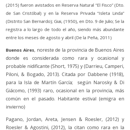
(2015) fueron
avistados en Reserva Natural “El Fisco” (Dto.
de San Cristóbal) y en la Reserva Privada “Isleta Linda”
(Distrito San Bernardo); Giai, (1950), en Dto. 9 de Julio;
Se la
registra
a lo largo de todo el año, siendo más abundante
entre los meses de agosto y abril (
De la Peña, 2011
)
noreste de la provincia de Buenos Aires
B
uenos Aires
,
donde es considerada como rara y ocasional y
probable nidificante (Short, 1975
) y (
Darrieu, Camperi,
Piloni, & Bogado, 2013
). Citada por Dabbene (1918),
para la Isla de Martín García; según Narosky & Di
Giácomo, (1993) raro, ocasional en la provincia, más
común en el pasado. Habitante estival (emigra en
invierno)
Pagano, Jordan, Areta, Jensen & Roesler, (
2012) y
Roesler & Agostini
,
(
2012
)
,
la citan como rara
en la