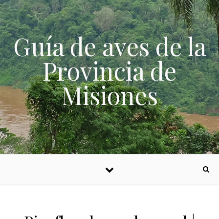
Skip to content
Guía de aves de la
Provincia de
Misiones