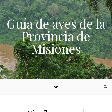
Skip to content
Guía de aves de la
Provincia de
Misiones