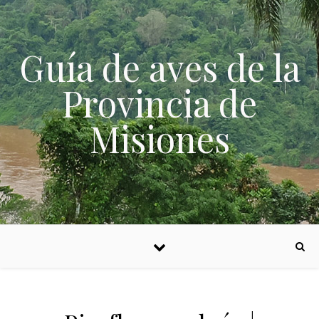
Skip to content
Guía de aves de la
Provincia de
Misiones