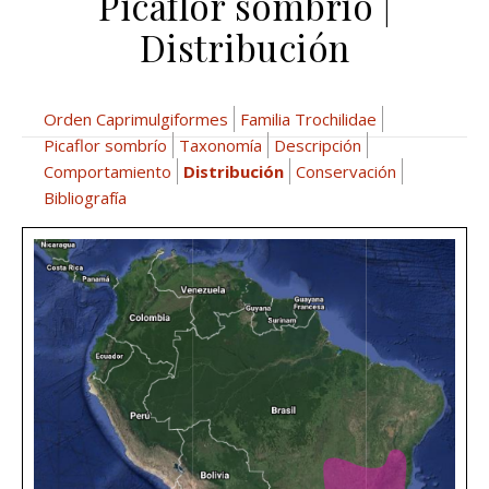
Picaflor sombrío |
Distribución
Orden Caprimulgiformes
Familia Trochilidae
Picaflor sombrío
Taxonomía
Descripción
Comportamiento
Distribución
Conservación
Bibliografía