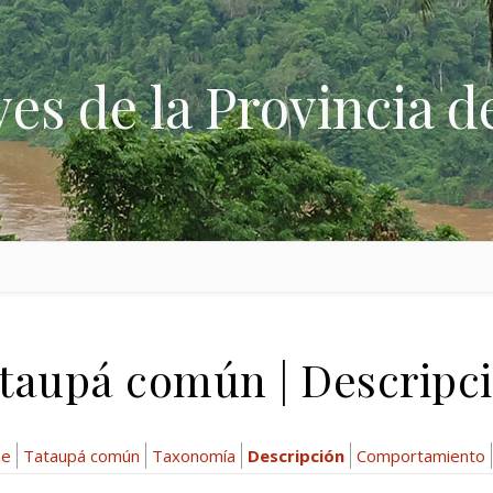
ves de la Provincia d
taupá común | Descripc
ae
Tataupá común
Taxonomía
Descripción
Comportamiento