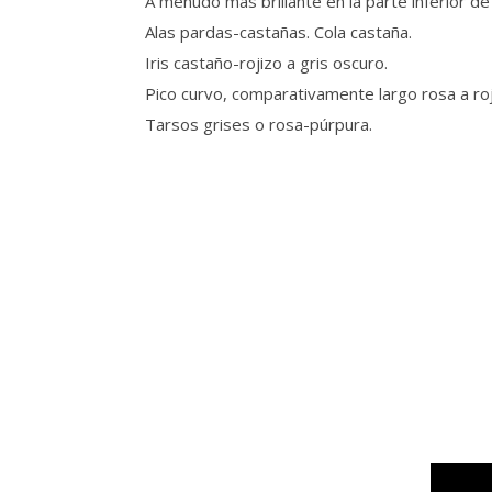
A menudo más brillante en la parte inferior de 
Alas pardas-castañas. Cola castaña.
Iris castaño-rojizo a gris oscuro.
Pico curvo, comparativamente largo rosa a roj
Tarsos grises o rosa-púrpura.