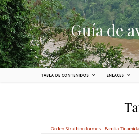
Skip to content
Guía de a
TABLA DE CONTENIDOS
ENLACES
Ta
Orden Struthioniformes
Familia Tinamid