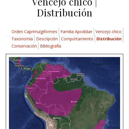
Vencejo chico |
Distribución
Orden Caprimulgiformes
Familia Apodidae
Vencejo chico
Taxonomía
Descripción
Comportamiento
Distribución
Conservación
Bibliografía