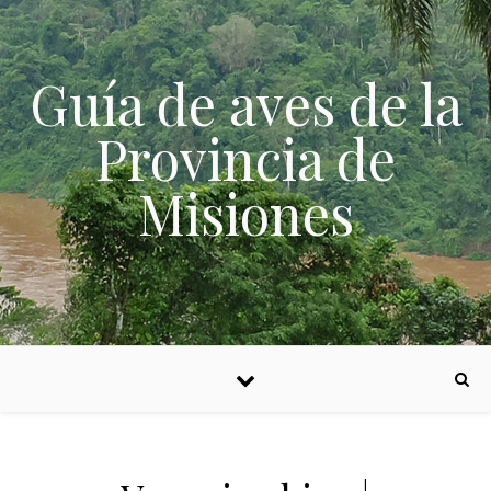
Skip to content
Guía de aves de la
Provincia de
Misiones