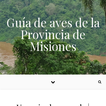
Skip to content
Guía de aves de la
Provincia de
Misiones