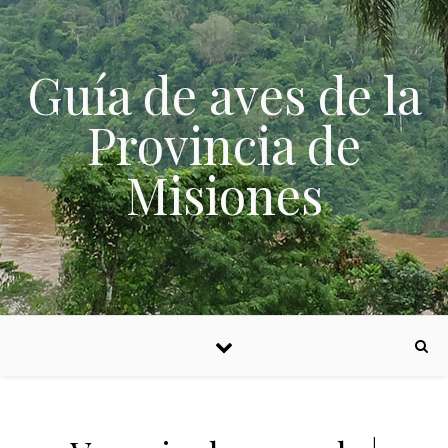
Skip to content
Guía de aves de la
Provincia de
Misiones