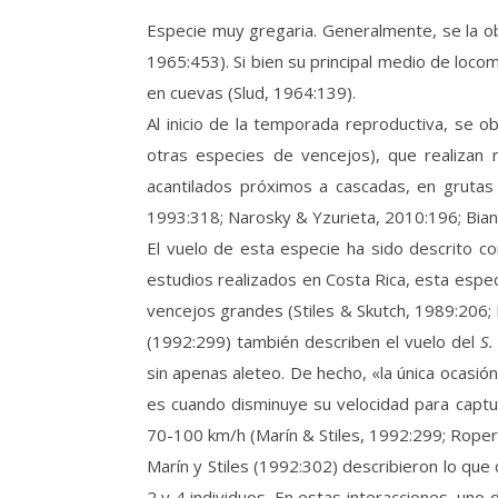
Especie muy gregaria. Generalmente, se la ob
1965:453). Si bien su principal medio de loco
en cuevas (Slud, 1964:139).
Al inicio de la temporada reproductiva, se 
otras especies de vencejos), que realizan m
acantilados próximos a cascadas, en grutas
1993:318; Narosky & Yzurieta, 2010:196; Bian
El vuelo de esta especie ha sido descrito c
estudios realizados en Costa Rica, esta espe
vencejos grandes (Stiles & Skutch, 1989:206; M
(1992:299) también describen el vuelo del
S.
sin apenas aleteo. De hecho, «la única ocasió
es cuando disminuye su velocidad para captu
70-100 km/h (Marín & Stiles, 1992:299; Roper
Marín y Stiles (1992:302) describieron lo q
2 y 4 individuos. En estas interacciones, uno 