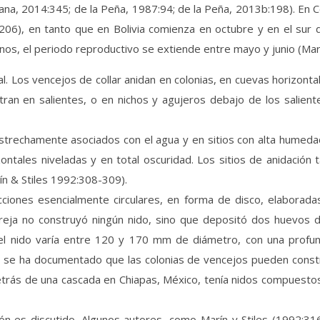
lana, 2014:345; de la Peña, 1987:94; de la Peña, 2013b:198). En 
:206), en tanto que en Bolivia comienza en octubre y en el sur d
os, el periodo reproductivo se extiende entre mayo y junio (Marí
. Los vencejos de collar anidan en colonias, en cuevas horizonta
ran en salientes, o en nichos y agujeros debajo de los salient
strechamente asociados con el agua y en sitios con alta humeda
ontales niveladas y en total oscuridad. Los sitios de anidación
ín & Stiles 1992:308-309).
cciones esencialmente circulares, en forma de disco, elaborada
eja no construyó ningún nido, sino que depositó dos huevos 
 del nido varía entre 120 y 170 mm de diámetro, con una prof
se ha documentado que las colonias de vencejos pueden constr
detrás de una cascada en Chiapas, México, tenía nidos compuest
ón es discutido. Algunos autores, como Marín y Stiles (1992:316