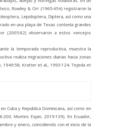
arabajos, abejas y hormigas voladoras. En un
xico, Rowley & Orr (1965:454) registraron la
leoptera, Lepidoptera, Diptera, así como una
arado en una playa de Texas contenía grandes
ador (2005:82) observaron a estos vencejos
rante la temporada reproductiva, muestra la
ctiva realiza migraciones diarias hacia zonas
, 1949:58; Kratter et al., 1993:124; Tejeda et
e en Cuba y República Dominicana, así como en
16:200; Montes Espin, 2019:139). En Ecuador,
mbre y enero, coincidiendo con el inicio de la