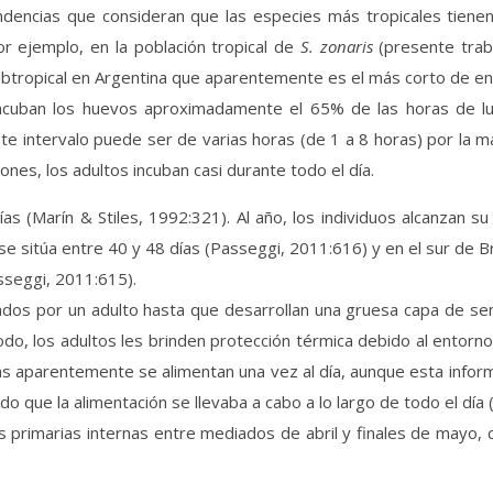
dencias que consideran que las especies más tropicales tiene
 ejemplo, en la población tropical de
S. zonaris
(presente traba
subtropical en Argentina que aparentemente es el más corto de e
incuban los huevos aproximadamente el 65% de las horas de lu
e intervalo puede ser de varias horas (de 1 a 8 horas) por la m
iones, los adultos incuban casi durante todo el día.
as (Marín & Stiles, 1992:321). Al año, los individuos alcanzan su 
se sitúa entre 40 y 48 días (Passeggi, 2011:616) y en el sur de Br
sseggi, 2011:615).
s por un adulto hasta que desarrollan una gruesa capa de se
o, los adultos les brinden protección térmica debido al entorno fr
rías aparentemente se alimentan una vez al día, aunque esta info
o que la alimentación se llevaba a cabo a lo largo de todo el día 
primarias internas entre mediados de abril y finales de mayo, 