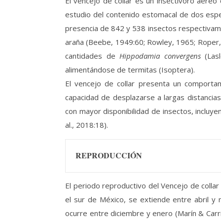
El vencejo de collar es un insectívoro aére
estudio del contenido estomacal de dos espe
presencia de 842 y 538 insectos respectivam
araña (Beebe, 1949:60; Rowley, 1965; Roper,
cantidades de
Hippodamia convergens
(Lasl
alimentándose de termitas (Isoptera).
El vencejo de collar presenta un comportam
capacidad de desplazarse a largas distancias
con mayor disponibilidad de insectos, incluye
al., 2018:18).
REPRODUCCIÓN
El periodo reproductivo del Vencejo de colla
el sur de México, se extiende entre abril y
ocurre entre diciembre y enero (Marín & Carri