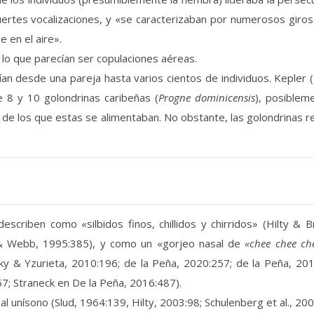
tes vocalizaciones, y «se caracterizaban por numerosos giros y
 en el aire».
 lo que parecían ser copulaciones aéreas.
an desde una pareja hasta varios cientos de individuos. Kepler 
 8 y 10 golondrinas caribeñas (
Progne dominicensis
), posiblem
os de los que estas se alimentaban. No obstante, las golondrinas
escriben como «silbidos finos, chillidos y chirridos» (Hilty & 
 & Webb, 1995:385), y como un «gorjeo nasal de
«chee chee ch
y & Yzurieta, 2010:196; de la Peña, 2020:257; de la Peña, 2015
7; Straneck en De la Peña, 2016:487).
unísono (Slud, 1964:139, Hilty, 2003:98; Schulenberg et al., 200