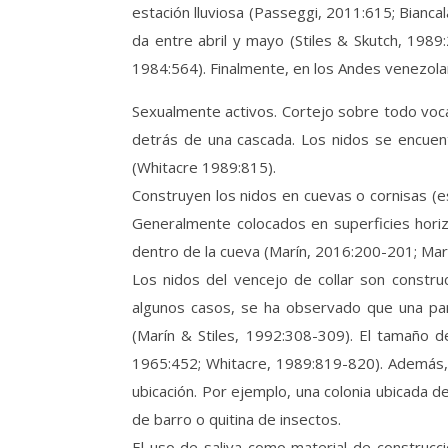
estación lluviosa (Passeggi, 2011:615; Bianca
da entre abril y mayo (Stiles & Skutch, 1989
1984:564). Finalmente, en los Andes venezolan
Sexualmente activos. Cortejo sobre todo vocal
detrás de una cascada. Los nidos se encuent
(Whitacre 1989:815).
Construyen los nidos en cuevas o cornisas (e
Generalmente colocados en superficies horiz
dentro de la cueva (Marín, 2016:200-201; Mar
Los nidos del vencejo de collar son constru
algunos casos, se ha observado que una par
(Marín & Stiles, 1992:308-309). El tamaño
1965:452; Whitacre, 1989:819-820). Además, 
ubicación. Por ejemplo, una colonia ubicada 
de barro o quitina de insectos.
El uso de saliva como material de construcci