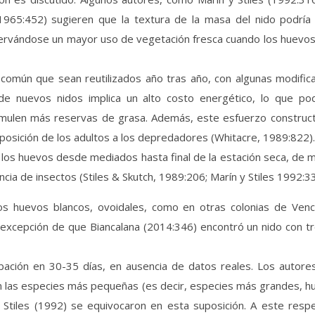
965:452) sugieren que la textura de la masa del nido podría 
servándose un mayor uso de vegetación fresca cuando los huevos
s común que sean reutilizados año tras año, con algunas modific
de nuevos nidos implica un alto costo energético, lo que podrí
mulen más reservas de grasa. Además, este esfuerzo constructi
posición de los adultos a los depredadores (Whitacre, 1989:822).
 los huevos desde mediados hasta final de la estación seca, de 
ncia de insectos (Stiles & Skutch, 1989:206; Marín y Stiles 1992:33
s huevos blancos, ovoidales, como en otras colonias de Venc
excepción de que Biancalana (2014:346) encontró un nido con tre
ación en 30-35 días, en ausencia de datos reales. Los autore
n las especies más pequeñas (es decir, especies más grandes, h
 Stiles (1992) se equivocaron en esta suposición. A este res