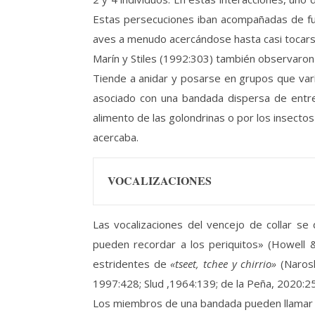
Estas persecuciones iban acompañadas de fuer
aves a menudo acercándose hasta casi tocarse
Marín y Stiles (1992:303) también observaron
Tiende a anidar y posarse en grupos que varí
asociado con una bandada dispersa de entre
alimento de las golondrinas o por los insect
acercaba.
VOCALIZACIONES
Las vocalizaciones del vencejo de collar se d
pueden recordar a los periquitos» (Howell
estridentes de
«tseet, tchee y chirrio»
(Narosk
1997:428; Slud ,1964:139; de la Peña, 2020:25
Los miembros de una bandada pueden llamar al 