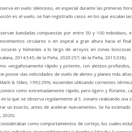
serva en vuelo silencioso, en especial durante las primeras hor
moción es el vuelo, se han registrado casos en los que escalan 
observan bandadas compuestas por entre 50 y 100 individuos, e
ovimientos circulares o en espiral a gran altura hacia el fin
 oscuras y húmedas a lo largo de arroyos en zonas boscosas (
calana, 2014:345; de la Peña, 2020:257; de la Peña, 2015:338).
omo «engañosamente rápido y potente, con aleteos profundos, c
cie posee «las velocidades de vuelo de aleteo y planeo más alta
arín & Stiles, 1992:299). Ascienden utilizando corrientes térmica
 zonaris
como extremadamente rápido, pero ligero y flotante, ca
n en la que se observa regularmente al S. zonaris realizando una s
rar un insecto, antes de acelerar nuevamente». Se ha estimado
, 2020).
ue consideraban como comportamientos de cortejo, los cuales inc
de los individuos (presumiblemente la hembra) lideraba la persecu