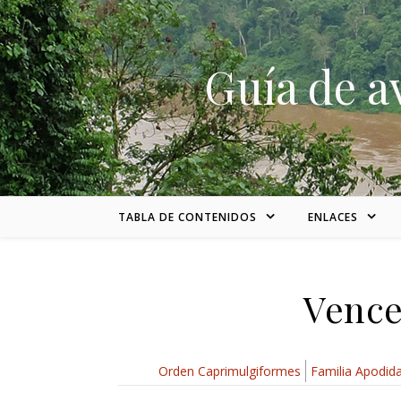
Skip to content
Guía de a
TABLA DE CONTENIDOS
ENLACES
Vence
Orden Caprimulgiformes
Familia Apodid