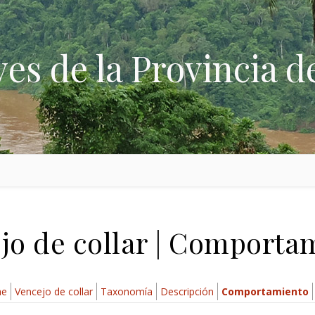
ves de la Provincia d
jo de collar | Comporta
ae
Vencejo de collar
Taxonomía
Descripción
Comportamiento