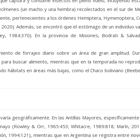
o que captura y consume insectos en pleno vuelo, incluyendo esc
címenes (un macho y una hembra) recolectados en el sur de Mé
ente, pertenecientes a los órdenes Hemiptera, Hymenoptera, Co
 2020). Además, se encontró que el estómago de un individuo v
ey, 1984:370). En la provincia de Misiones, Bodrati & Salv
iento de forrajeo diario sobre un área de gran amplitud. Du
 para buscar alimento, mientras que en la temporada no reprodu
ndo hábitats en áreas más bajas, como el Chaco boliviano (Beebe
r varía geográficamente. En las Antillas Mayores, específicament
 mayo (Rowley & Orr, 1965:453; Whitacre, 1989:818; Marín, 20
ón, 1994:121), mientras que en Argentina se registra entre novie