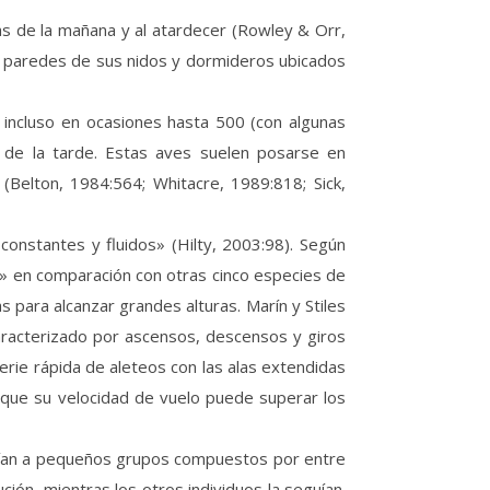
as de la mañana y al atardecer (Rowley & Orr,
las paredes de sus nidos y dormideros ubicados
 incluso en ocasiones hasta 500 (con algunas
al de la tarde. Estas aves suelen posarse en
Belton, 1984:564; Whitacre, 1989:818; Sick,
onstantes y fluidos» (Hilty, 2003:98). Según
s» en comparación con otras cinco especies de
s para alcanzar grandes alturas. Marín y Stiles
racterizado por ascensos, descensos y giros
erie rápida de aleteos con las alas extendidas
 que su velocidad de vuelo puede superar los
luían a pequeños grupos compuestos por entre
ción, mientras los otros individuos la seguían.