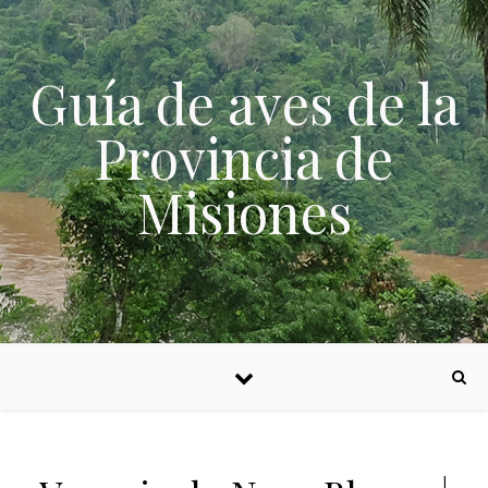
Skip to content
Guía de aves de la
Provincia de
Misiones