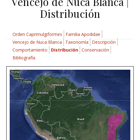
Vencejo de Nuca Blanca |
Distribución
Orden Caprimulgiformes
Familia Apodidae
Vencejo de Nuca Blanca
Taxonomía
Descripción
Comportamiento
Distribución
Conservación
Bibliografía