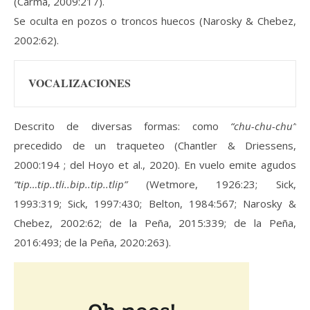
(Carma, 2009:217).
Se oculta en pozos o troncos huecos (Narosky & Chebez,
2002:62).
VOCALIZACIONES
Descrito de diversas formas: como
“chu-chu-chu”
precedido de un traqueteo (Chantler & Driessens,
2000:194 ; del Hoyo et al., 2020). En vuelo emite agudos
“tip…tip..tli..bip..tip..tlip”
(Wetmore, 1926:23; Sick,
1993:319; Sick, 1997:430; Belton, 1984:567; Narosky &
Chebez, 2002:62; de la Peña, 2015:339; de la Peña,
2016:493; de la Peña, 2020:263).