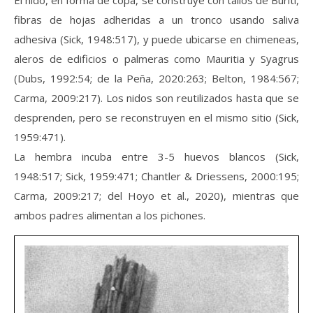
El nido, en forma de copa, se construye con tallos de Burití,
fibras de hojas adheridas a un tronco usando saliva
adhesiva (Sick, 1948:517), y puede ubicarse en chimeneas,
aleros de edificios o palmeras como Mauritia y Syagrus
(Dubs, 1992:54; de la Peña, 2020:263; Belton, 1984:567;
Carma, 2009:217). Los nidos son reutilizados hasta que se
desprenden, pero se reconstruyen en el mismo sitio (Sick,
1959:471).
La hembra incuba entre 3-5 huevos blancos (Sick,
1948:517; Sick, 1959:471; Chantler & Driessens, 2000:195;
Carma, 2009:217; del Hoyo et al., 2020), mientras que
ambos padres alimentan a los pichones.