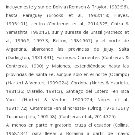
incluyen este y sur de Bolivia (Remsen & Traylor, 1983:96),
hasta Paraguay (Brooks et al., 1993:118; Hayes,
1995:101), centro (Contreras et al., 2014:325; Cintra &
Yamashita, 1990:12), sur y sureste de Brasil (Pacheco et
al., 1996:5; 1997:3; Belton, 1984:567) y el norte de
Argentina, abarcando las provincias de Jujuy, Salta
(Darlington, 1931:391), Formosa, Corrientes (Contreras &
Contreras, 1990) y Misiones, extendiéndose hasta las
provincias de Santa Fe, aunque sólo en el norte (Ocampo)
(Hartert & Venturi, 1909:224), Córdoba (Nores & Yzurieta,
1981:36; Miatello, 1991:3), Santiago del Estero –en Isca
Yacu– (Hartert & Venturi, 1909:224; Nores et al.,
1991:172), Catamarca –en el noreste– (Olrog, 1979:139) y
Tucumán (Lillo, 1905:58). (Contreras et al., 2014:325)
Al menos en parte migratorio, cruza el ecuador (Collins,
1968:134), para llegar a Roraima a partir de mayo;