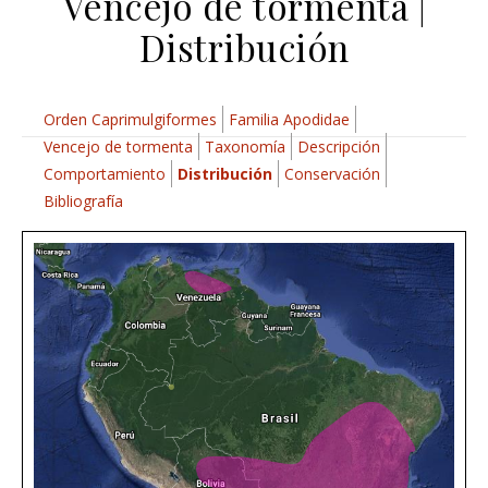
Vencejo de tormenta |
Distribución
Orden Caprimulgiformes
Familia Apodidae
Vencejo de tormenta
Taxonomía
Descripción
Comportamiento
Distribución
Conservación
Bibliografía