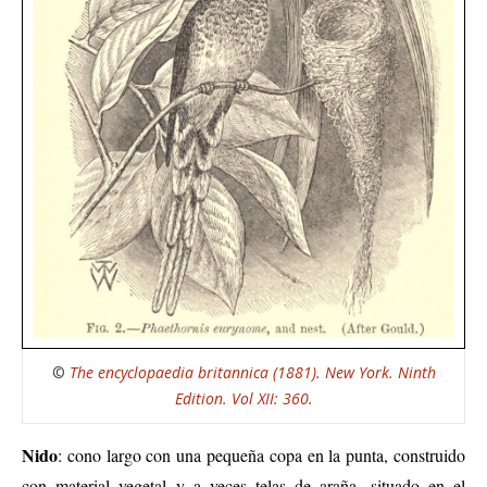
©
The encyclopaedia britannica (1881). New York. Ninth
Edition. Vol XII: 360.
Nido
: c
ono largo con una pequeña copa en la punta,
construido
con material vegetal y a veces telas de araña,
situado en
el