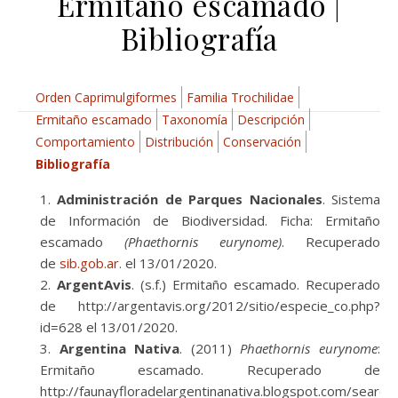
Ermitaño escamado |
Bibliografía
Orden Caprimulgiformes
Familia Trochilidae
Ermitaño escamado
Taxonomía
Descripción
Comportamiento
Distribución
Conservación
Bibliografía
Administración de Parques Nacionales
. Sistema
de Información de Biodiversidad. Ficha: Ermitaño
escamado
(Phaethornis eurynome)
. Recuperado
de
sib.gob.ar.
el 13/01/2020.
ArgentAvis
. (s.f.) Ermitaño escamado. Recuperado
de http://argentavis.org/2012/sitio/especie_co.php?
id=628 el 13/01/2020.
Argentina Nativa
. (2011)
Phaethornis eurynome
:
Ermitaño escamado. Recuperado de
http://faunayfloradelargentinanativa.blogspot.com/search