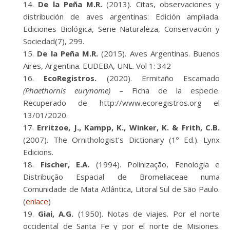
De la Peña M.R.
(2013). Citas, observaciones y
distribución de aves argentinas: Edición ampliada.
Ediciones Biológica, Serie Naturaleza, Conservación y
Sociedad(7), 299.
De la Peña M.R.
(2015). Aves Argentinas. Buenos
Aires, Argentina. EUDEBA, UNL. Vol 1: 342
EcoRegistros.
(2020). Ermitaño Escamado
(Phaethornis eurynome)
– Ficha de la especie.
Recuperado de http://www.ecoregistros.org el
13/01/2020.
Erritzoe, J., Kampp, K., Winker, K. & Frith, C.B.
(2007). The Ornithologist’s Dictionary (1º Ed.). Lynx
Edicions.
Fischer, E.A.
(1994). Polinização, Fenologia e
Distribução Espacial de Bromeliaceae numa
Comunidade de Mata Atlântica, Litoral Sul de São Paulo.
(
enlace
)
Giai, A.G.
(1950). Notas de viajes. Por el norte
occidental de Santa Fe y por el norte de Misiones.