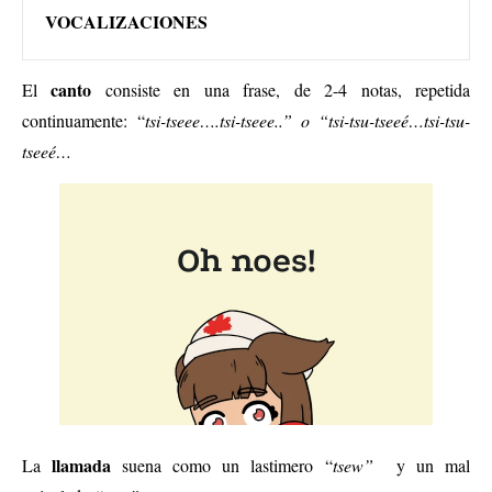
VOCALIZACIONES
canto
El
consiste en una frase, de 2-4 notas, repetida
continuamente: “
tsi-tseee….tsi-tseee..” o “tsi-tsu-tseeé…tsi-tsu-
tseeé…
l
lamada
La
suena como un lastimero “
tsew”
y un mal