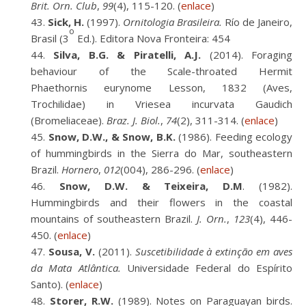
Brit. Orn. Club
,
99
(4), 115-120. (
enlace
)
Sick, H.
(1997).
Ornitologia Brasileira.
Río de Janeiro,
o
Brasil (3
Ed.). Editora Nova Fronteira: 454
Silva, B.G. & Piratelli, A.J.
(2014). Foraging
behaviour of the Scale-throated Hermit
Phaethornis eurynome Lesson, 1832 (Aves,
Trochilidae) in Vriesea incurvata Gaudich
(Bromeliaceae).
Braz. J. Biol.
,
74
(2), 311-314. (
enlace
)
Snow, D.W., & Snow, B.K.
(1986). Feeding ecology
of hummingbirds in the Sierra do Mar, southeastern
Brazil.
Hornero
,
012
(004), 286-296. (
enlace
)
Snow, D.W. & Teixeira, D.M
. (1982).
Hummingbirds and their flowers in the coastal
mountains of southeastern Brazil.
J. Orn.
,
123
(4), 446-
450. (
enlace
)
Sousa, V.
(2011).
Suscetibilidade à extinção em aves
da Mata Atlântica.
Universidade Federal do Espírito
Santo). (
enlace
)
Storer, R.W.
(1989). Notes on Paraguayan birds.