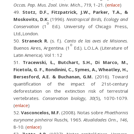
Occas. Pap. Mus. Zool. Univ. Mich.
,
719
, 1-21. (
enlace
)
Stotz, D.F., Fitzpatrick, J.W., Parker, T.A., &
Moskovits, D.K.
(1996).
Neotropical Birds, Ecology and
o
Conservation
(1
Ed.). University of Chicago Press,
Ltd.,London.
Straneck R.
(s. f.).
Canto de las aves de Misiones.
o
Buenos Aires, Argentina. (1
Ed.). L.O.L.A. (Literature of
Latin America). Vol 1: 12
Tracewski, Ł., Butchart, S.H., Di Marco, M.,
Ficetola, G. F., Rondinini, C., Symes, A., Wheatley, H.,
Bersesford, A.E. & Buchanan, G.M.
(2016). Toward
quantification of the impact of 21st‐century
deforestation on the extinction risk of terrestrial
vertebrates.
Conservation biology
,
30
(5), 1070-1079.
(
enlace
)
Vasconcelos, M.F.
(2008). Notas sobre
Phaethornis
eurynome pinheiroi
Ruschi, 1965.
Atualidades Orn.
,
146
,
8-10. (
enlace
)