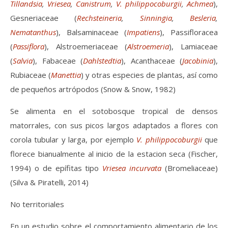
Tillandsia
,
Vriesea
,
Canistrum
,
V. philippocoburgii
,
Achmea
),
Gesneriaceae (
Rechsteineria
,
Sinningia
,
Besleria
,
Nematanthus
), Balsaminaceae (
Impatiens
), Passifloracea
(
Passiflora
), Alstroemeriaceae (
Alstroemeria
), Lamiaceae
(
Salvia
), Fabaceae (
Dahlstedtia
), Acanthaceae (
Jacobinia
),
Rubiaceae (
Manettia
) y otras especies de plantas, así como
de pequeños artrópodos (Snow & Snow, 1982)
Se alimenta en el sotobosque tropical de densos
matorrales, con sus picos largos adaptados a flores con
corola tubular y larga, por ejemplo
V. philippocoburgii
que
florece bianualmente al inicio de la estacion seca (Fischer,
1994) o de epífitas tipo
Vriesea incurvata
(Bromeliaceae)
(Silva & Piratelli, 2014)
No territoriales
En un estudio sobre el comportamiento alimentario de los