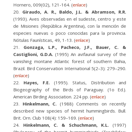
Hornero, 009(02), 121-164. (
enlace
)
Giraudo, A. R., Baldo, J.L. & Abramson, R.R.
(1993). Aves observadas en el sudeste, centro y este
de Misiones (República Argentina), con la mención de
especies nuevas o poco conocidas para la provincia.
Nótulas Faunísticas, 49, 1-13. (
enlace
)
Gonzaga, L.P., Pacheco, J.F., Bauer, C. &
Castiglioni, G.D.A.
(1995) An avifaunal survey of the
vanishing montane Atlantic forest of southern Bahia,
Brazil. Bird Conservation International 5(2–3): 279–290.
(
enlace
)
Hayes, F.E.
(1995). Status, Distribution and
Biogeography of the Birds of Paraguay. (1o Ed.).
American Birding Association. 224 pp. (
enlace
)
Hinkelmann, C.
(1988) Comments on recently
described new species of hermit hummingbirds. Bull.
Brit. Orn. Club 108(4): 159–169. (
enlace
)
Hinkelmann, C. & Schuchmann, K.L.
(1997)