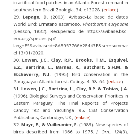
in artificial food patches in an Atlantic Forest remnant in
southeastern Brazil. Zoología, 34, e13228. (
enlace
)
Lepage, D.
(2003). Avibase-La base de datos
World Bird; Ermitaño escamoso,
Phaethornis eurynome
(Lesson, 1832). Recuperado de https://avibase.bsc-
eoc.org/species.jsp?
lang=ES&avibaseid=8AB957766A2E443E&sec=summary
el 13/01/2020.
Lowen, J.C., Clay, R.P., Brooks, T.M., Esquivel,
E.Z., Bartrina, L., Barnes, R., Butchart, S.H.M. &
Etcheverry, N.I.
(1995) Bird conservation in the
Paraguayan Atlantic forest. Cotinga 4: 58–64. (
enlace
)
Lowen, J.C., Bartrina, L., Clay, R.P. & Tobias, J.A.
(1996). Biological Surveys and Conservation Priorities in
Eastern Paraguay: The Final Reports of Projects
Canopy ’92 and Yacutinga ’95. CSB Conservation
Publications, Cambridge, UK.; (
enlace
)
Mayr, E., & Vuilleumier, F.
(1983). New species of
birds described from 1966 to 1975.
J. Orn.
,
124
(3),