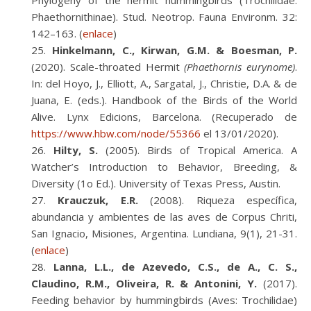
Phylogeny of the hermit hummingbirds (Trochilidae:
Phaethornithinae). Stud. Neotrop. Fauna Environm. 32:
142–163. (
enlace
)
Hinkelmann, C., Kirwan, G.M. & Boesman, P.
(2020). Scale-throated Hermit
(Phaethornis eurynome)
.
In: del Hoyo, J., Elliott, A., Sargatal, J., Christie, D.A. & de
Juana, E. (eds.). Handbook of the Birds of the World
Alive. Lynx Edicions, Barcelona. (Recuperado de
https://www.hbw.com/node/55366
el 13/01/2020).
Hilty, S.
(2005). Birds of Tropical America. A
Watcher’s Introduction to Behavior, Breeding, &
Diversity (1o Ed.). University of Texas Press, Austin.
Krauczuk, E.R.
(2008). Riqueza específica,
abundancia y ambientes de las aves de Corpus Chriti,
San Ignacio, Misiones, Argentina. Lundiana, 9(1), 21-31.
(
enlace
)
Lanna, L.L., de Azevedo, C.S., de A., C. S.,
Claudino, R.M., Oliveira, R. & Antonini, Y.
(2017).
Feeding behavior by hummingbirds (Aves: Trochilidae)