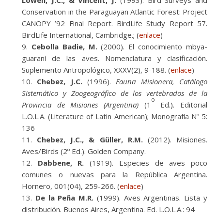
Lowen, J.C., & Vincent, J.
(1993). Bird Surveys and
Conservation in the Paraguayan Atlantic Forest: Project
CANOPY ’92 Final Report. BirdLife Study Report 57.
BirdLife International, Cambridge.; (
enlace
)
Cebolla Badie, M.
(2000). El conocimiento mbya-
guaraní de las aves. Nomenclatura y clasificación.
Suplemento Antropológico, XXXV(2), 9-188. (
enlace
)
Chebez, J.C.
(1996).
Fauna Misionera, Catálogo
Sistemático y Zoogeográfico de los vertebrados de la
o
Provincia de Misiones (Argentina)
(1
Ed.). Editorial
L.O.L.A. (Literature of Latin American); Monografía Nº 5:
136
Chebez, J.C., & Güller, R.M.
(2012). Misiones.
Aves/Birds (2º Ed.). Golden Company.
Dabbene, R.
(1919). Especies de aves poco
comunes o nuevas para la República Argentina.
Hornero, 001(04), 259-266. (
enlace
)
De la Peña M.R.
(1999). Aves Argentinas. Lista y
distribución.
Buenos Aires, Argentina.
Ed. L.O.L.A.: 94