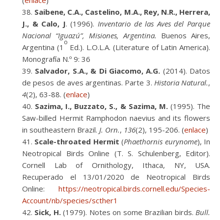
(
enlace
)
Saibene, C.A., Castelino, M.A., Rey, N.R., Herrera,
J., & Calo, J
. (1996).
Inventario de las Aves del Parque
Nacional “Iguazú”, Misiones, Argentina.
Buenos Aires,
o
Argentina (1
Ed.). L.O.L.A. (Literature of Latin America).
Monografía N.º 9: 36
Salvador, S.A., & Di Giacomo, A.G.
(2014). Datos
de pesos de aves argentinas. Parte 3.
Historia Natural.
,
4
(2), 63-88. (
enlace
)
Sazima, I., Buzzato, S., & Sazima, M.
(1995). The
Saw-billed Hermit Ramphodon naevius and its flowers
in southeastern Brazil.
J. Orn.
,
136
(2), 195-206. (
enlace
)
Scale-throated Hermit
(
Phaethornis eurynome
), In
Neotropical Birds Online (T. S. Schulenberg, Editor).
Cornell Lab of Ornithology, Ithaca, NY, USA.
Recuperado el 13/01/2020 de Neotropical Birds
Online:
https://neotropical.birds.cornell.edu/Species-
Account/nb/species/scther1
Sick, H.
(1979). Notes on some Brazilian birds.
Bull.