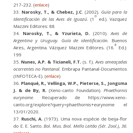
217-232. (
enlace
)
Narosky, T., & Chebez, J.C
. (2002).
Guía para la
o
Identificación de las Aves de Iguazú.
(1
ed.). Vazquez
Mazzini Editores: 88
Narosky, T., & Yzurieta, D.
(2010).
Aves de
Argentina y Uruguay. Guía de identificación.
Buenos
a
Aires, Argentina. Vázquez Mazzini Editores
.
(16.
Ed.):
199
Nunes, A.P. & Ticianeli, F.T.
(s. f.).
Aves ameaçadas
ocorrentes no Pantanal.
Embrapa Pantanal-Documentos
(INFOTECA-E). (
enlace
)
Planqué, R., Vellinga, W.P., Pieterse, S., Jongsma
J. & de By, R.
(Xeno-canto Foundation).
Phaethornis
eurynome
. Recuperado de https://www.xeno-
canto.org/explore?query=phaethornis+eurynome el
13/01/2020.
Ruschi, A.
(1973). Uma nova espécie de beija-flor
do E. E. Santo.
Bol. Mus. Biol. Mello Leitão (Sér. Zool.)
,
36
.