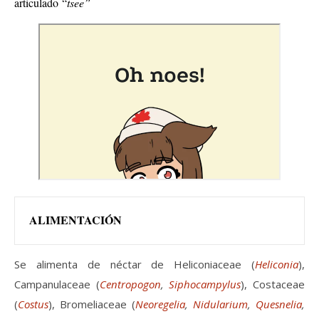
articulado “
tsee”
ALIMENTACIÓN
Se alimenta de néctar de Heliconiaceae (
Heliconia
),
Campanulaceae (
Centropogon
,
Siphocampylu
s
), Costaceae
(
Costus
), Bromeliaceae (
Neoregelia
,
Nidularium
,
Quesnelia
,