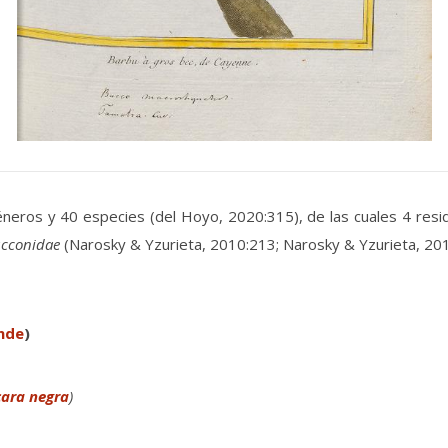
éneros y 40 especies (del Hoyo, 2020:315), de las cuales 4 resi
cconidae
(Narosky & Yzurieta, 2010:213; Narosky & Yzurieta, 201
nde
)
cara negra
)