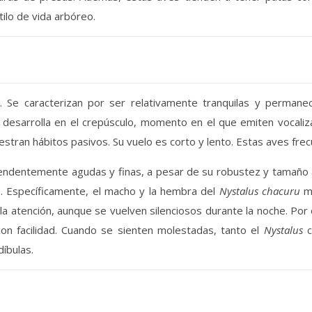
ilo de vida arbóreo.
 Se caracterizan por ser relativamente tranquilas y permanec
e desarrolla en el crepúsculo, momento en el que emiten vocaliza
stran hábitos pasivos. Su vuelo es corto y lento. Estas aves fre
rendentemente agudas y finas, a pesar de su robustez y tamañ
s. Específicamente, el macho y la hembra del
Nystalus chacuru
mu
a atención, aunque se vuelven silenciosos durante la noche. Por
on facilidad. Cuando se sienten molestadas, tanto el
Nystalus
c
íbulas.