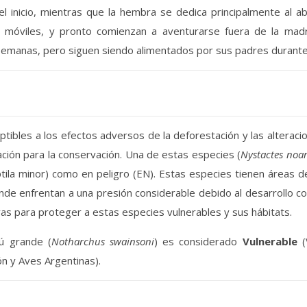
el inicio, mientras que la hembra se dedica principalmente al 
móviles, y pronto comienzan a aventurarse fuera de la madri
 semanas, pero siguen siendo alimentados por sus padres duran
ptibles a los efectos adversos de la deforestación y las alterac
ación para la conservación. Una de estas especies (
Nystactes no
optila minor) como en peligro (EN). Estas especies tienen áreas 
e enfrentan a una presión considerable debido al desarrollo cos
s para proteger a estas especies vulnerables y sus hábitats.
rú grande (
Notharchus swainsoni
) es considerado
Vulnerable
(
n y Aves Argentinas).