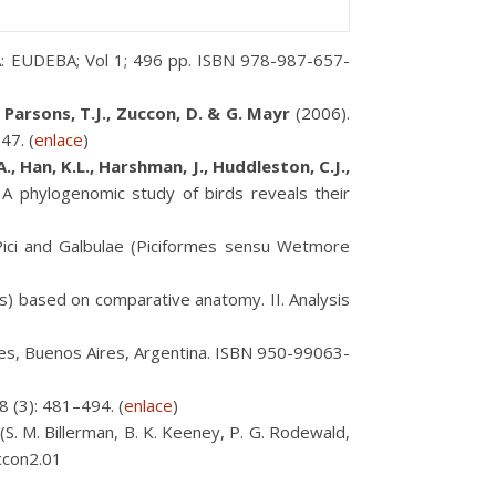
BA: EUDEBA; Vol 1; 496 pp. ISBN 978-987-657-
., Parsons, T.J., Zuccon, D. & G. Mayr
(2006).
47. (
enlace
)
A., Han, K.L., Harshman, J., Huddleston, C.J.,
A phylogenomic study of birds reveals their
Pici and Galbulae (Piciformes sensu Wetmore
) based on comparative anatomy. II. Analysis
res, Buenos Aires, Argentina. ISBN 950-99063-
8 (3): 481–494. (
enlace
)
 (S. M. Billerman, B. K. Keeney, P. G. Rodewald,
uccon2.01