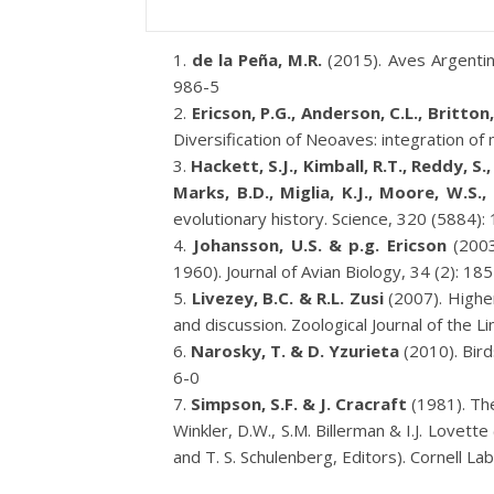
de la Peña, M.R.
(2015). Aves Argentin
986-5
Ericson, P.G., Anderson, C.L., Britton,
Diversification of Neoaves: integration of 
Hackett, S.J., Kimball, R.T., Reddy, S.
Marks, B.D., Miglia, K.J., Moore, W.S.,
evolutionary history. Science, 320 (5884):
Johansson, U.S. & p.g. Ericson
(2003
1960). Journal of Avian Biology, 34 (2): 185
Livezey, B.C. & R.L. Zusi
(2007). Highe
and discussion. Zoological Journal of the Li
Narosky, T. & D. Yzurieta
(2010). Bird
6-0
Simpson, S.F. & J. Cracraft
(1981). The
Winkler, D.W., S.M. Billerman & I.J. Lovett
and T. S. Schulenberg, Editors). Cornell L