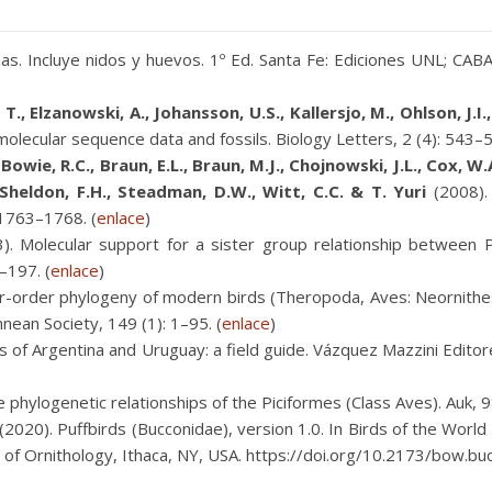
as. Incluye nidos y huevos. 1º Ed. Santa Fe: Ediciones UNL; CA
 T., Elzanowski, A., Johansson, U.S., Kallersjo, M., Ohlson, J.I
molecular sequence data and fossils. Biology Letters, 2 (4): 543–5
, Bowie, R.C., Braun, E.L., Braun, M.J., Chojnowski, J.L., Cox, W.
 Sheldon, F.H., Steadman, D.W., Witt, C.C. & T. Yuri
(2008). 
 1763–1768. (
enlace
)
). Molecular support for a sister group relationship between 
–197. (
enlace
)
r-order phylogeny of modern birds (Theropoda, Aves: Neornithes
nnean Society, 149 (1): 1–95. (
enlace
)
s of Argentina and Uruguay: a field guide. Vázquez Mazzini Edito
 phylogenetic relationships of the Piciformes (Class Aves). Auk, 9
e (2020). Puffbirds (Bucconidae), version 1.0. In Birds of the World
ab of Ornithology, Ithaca, NY, USA. https://doi.org/10.2173/bow.b