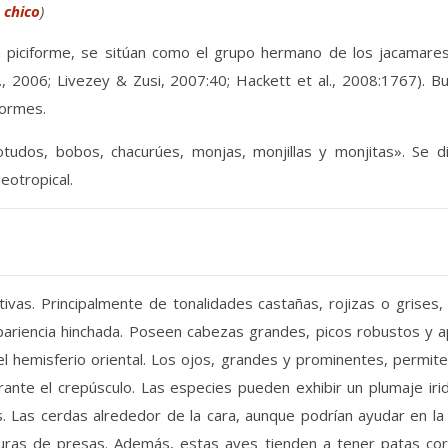
 chico
)
n piciforme, se sitúan como el grupo hermano de los jacamares
., 2006; Livezey & Zusi, 2007:40; Hackett et al., 2008:1767). 
formes.
udos, bobos, chacurúes, monjas, monjillas y monjitas». Se 
eotropical.
ntivas. Principalmente de tonalidades castañas, rojizas o gris
apariencia hinchada. Poseen cabezas grandes, picos robustos y a
l hemisferio oriental. Los ojos, grandes y prominentes, permite
ante el crepúsculo. Las especies pueden exhibir un plumaje irid
 Las cerdas alrededor de la cara, aunque podrían ayudar en l
duras de presas. Además, estas aves tienden a tener patas cor