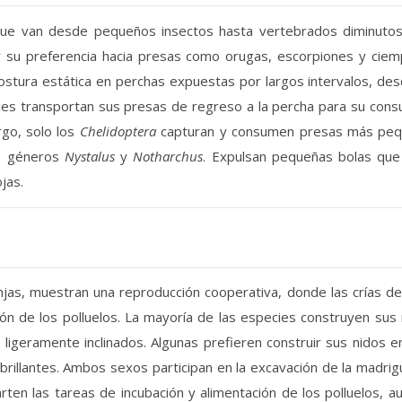
ue van desde pequeños insectos hasta vertebrados diminutos
r su preferencia hacia presas como orugas, escorpiones y ciem
ostura estática en perchas expuestas por largos intervalos, de
cies transportan sus presas de regreso a la percha para su con
rgo, solo los
Chelidoptera
capturan y consumen presas más peque
os géneros
Nystalus
y
Notharchus
. Expulsan pequeñas bolas que 
jas.
s, muestran una reproducción cooperativa, donde las crías de 
ación de los polluelos. La mayoría de las especies construyen su
ligeramente inclinados. Algunas prefieren construir sus nidos e
rillantes. Ambos sexos participan en la excavación de la madrigu
n las tareas de incubación y alimentación de los polluelos, 