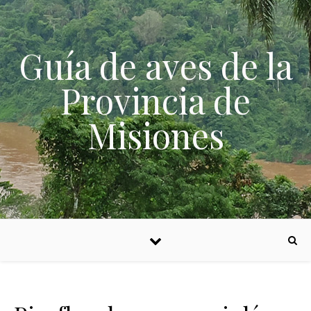
Skip to content
Guía de aves de la
Provincia de
Misiones