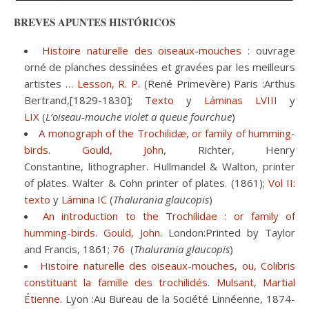
BREVES APUNTES HISTÓRICOS
Histoire naturelle des oiseaux-mouches
: ouvrage
orné de planches dessinées et gravées par les meilleurs
artistes …
Lesson, R. P.
(René Primevère) Paris :Arthus
Bertrand,[1829-1830];
Texto
y
Láminas LVIII
y
LIX
(
L’oiseau-mouche violet a queue fourchue
)
A monograph of the Trochilidæ, or family of humming-
birds
.
Gould, John
, Richter, Henry
Constantine, lithographer. Hullmandel & Walton, printer
of plates. Walter & Cohn printer of plates. (1861);
Vol II:
texto
y
Lámina IC
(
Thalurania glaucopis
)
An introduction to the Trochilidae : or family of
humming-birds.
Gould, John
. London:Printed by Taylor
and Francis, 1861;
76
(
Thalurania glaucopis
)
Histoire naturelle des oiseaux-mouches, ou, Colibris
constituant la famille des trochilidés
.
Mulsant, Martial
Étienne
. Lyon :Au Bureau de la Société Linnéenne, 1874-