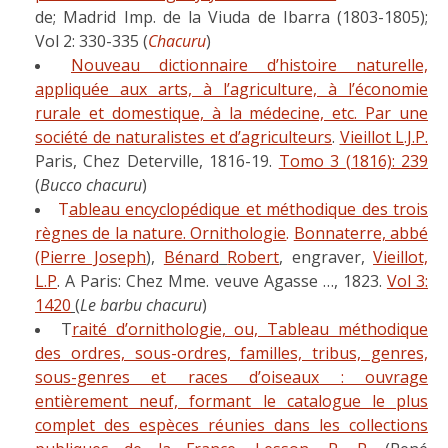
de; Madrid Imp. de la Viuda de Ibarra (1803-1805);
Vol 2: 330-335 (
Chacuru
)
Nouveau dictionnaire d’histoire naturelle,
appliquée aux arts, à l’agriculture, à l’économie
rurale et domestique, à la médecine, etc. Par une
société de naturalistes et d’agriculteurs
.
Vieillot L.J.P.
Paris, Chez Deterville, 1816-19.
Tomo 3 (1816): 239
(
Bucco chacuru
)
T
ableau encyclopédique et méthodique des trois
règnes de la nature. Ornithologie
.
Bonnaterre, abbé
(Pierre Joseph
),
Bénard
Robert
, engraver,
Vieillot,
L.P
. A Paris: Chez Mme. veuve Agasse …, 1823.
Vol 3:
1420
(
Le barbu chacuru
)
T
raité d’ornithologie, ou, Tableau méthodique
des ordres, sous-ordres, familles, tribus, genres,
sous-genres et races d’oiseaux : ouvrage
entièrement neuf, formant le catalogue le plus
complet des espèces réunies dans les collections