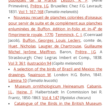
publiques de la France
.
Lesson, R. P
. (René
Primevère),
Prêtre, J.G
. Bruxelles: Chez F.G. Levrault;
1831.
Vol 1: 167-168
(
Tamatia melanotis
)
Nouveau recueil de planches coloriées d’oiseaux:
pour servir de suite et de complément aux planches
enluminées de Buffon, édition in-folio et in-4⁰ de
l’Imprimerie royale, 1770
.
Temminck, C. J.
(Coenraad
Jacob),
Buffon, Georges Louis Leclerc
, comte de,
Huet, Nicholas
.
Laugier de Chartrouse,
Guillaume
Michel Jerôme Meiffren
, Baron,
Prêtre, J.G
. A
Strasbourgh; Chez Legras Imbert et Comp., 1838.
Vol 3: 361
;
ilustración 94
(
Capito melanotis
)
A selection of the birds of Brazil and Mexico: the
drawings
.
S
wainson W
. London: H.G. Bohn, 1841.
Lámina 10
(
Tamatia leucotis
)
Museum ornithologicum Heineanum
.
Cabanis,
J.L
.,
Heine, F
. Halbertstadt: In Commission bei R.
Frantz, 1850-1863.
Vol 4: 147
(
Nystalus chacuru
)
Catalogue of the Birds in the British Museum
.