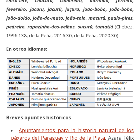
chico-lerê, chucuru, colhereiro, dormião, ferreiro,
fevereiro, jacuru, jacurú, jaçuru, joao-bobo, João-bobo,
joão-doido, joão-do-mato, joão-tolo, macurú, paulo-pires,
pedreiro, rapazinho-dos-velhos, sucurú, tamatiá
(Chebez,
1996:138; de la Peña, 2016:30; de la Peña, 2020:30).
En otros idiomas:
Breves apuntes históricos
Apuntamientos para la historia natural de los
páxaros del Paragüay y Rio de la Plata
. Azara Félix