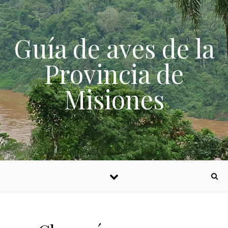
Skip to content
Guía de aves de la
Provincia de
Misiones