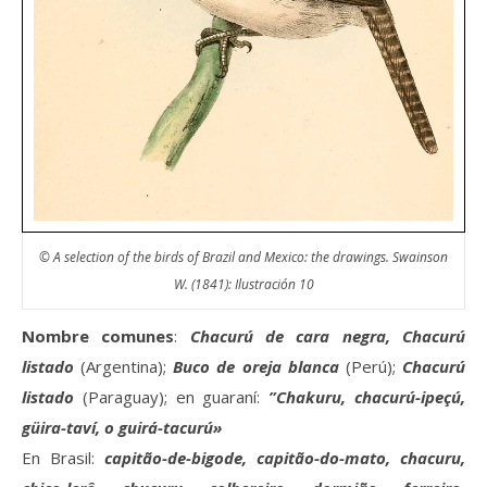
© A selection of the birds of Brazil and Mexico: the drawings. Swainson
W. (1841): Ilustración 10
Nombre comunes
:
Chacurú de cara negra, Chacurú
listado
(Argentina);
Buco de oreja blanca
(Perú);
Chacurú
listado
(Paraguay); en guaraní:
”Chakuru, chacurú-ipeçú,
güira-taví, o guirá-tacurú»
En Brasil:
capitão-de-bigode, capitão-do-mato, chacuru,