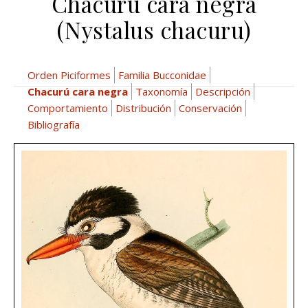
Chacurú cara negra
(Nystalus chacuru)
Orden Piciformes
Familia Bucconidae
Chacurú cara negra
Taxonomía
Descripción
Comportamiento
Distribución
Conservación
Bibliografía