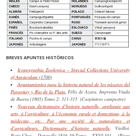
BREVES APUNTES HISTÓRICOS
I
conographia Zoologica – Special Collections University
of Amsterdam
(1700)
Apuntamientos para la historia natural de los páxaros del
Paragüay y Rio de la
P
lata
.
Félix de Azara. Imprenta Viuda
de Ibarra (1805) Tomo 2: 311-315 (Carpintero campestre)
Nouveau dictionnaire d’histoire naturelle, appliquée aux
arts, à l’agriculture, à l’économie rurale et domestique, à la
médecine, etc. Par une société de naturalistes et
d’agriculteurs. Dictionnaire d’histoire naturelle
. Vieillot.
Paris,Chez Deterville,1816-19:Tomo XXVI:101 (Picus