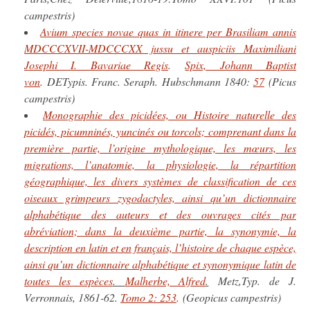
campestris)
Avium species novae quas in itinere per Brasiliam annis
MDCCCXVII-MDCCCXX jussu et auspiciis Maximiliani
Josephi I. Bavariae Regis
.
Spix, Johann Baptist
von
. DETypis. Franc. Seraph. Hubschmann 1840:
57
(Picus
campestris)
Monographie des picidées, ou Histoire naturelle des
picidés, picumninés, yuncinés ou torcols; comprenant dans la
première partie, l’origine mythologique, les mœurs, les
migrations, l’anatomie, la physiologie, la répartition
géographique, les divers systèmes de classification de ces
oiseaux grimpeurs zygodactyles, ainsi qu’un dictionnaire
alphabétique des auteurs et des ouvrages cités par
abréviation; dans la deuxième partie, la synonymie, la
description en latin et en français, l’histoire de chaque espèce,
ainsi qu’un dictionnaire alphabétique et synonymique latin de
toutes les espèces
.
Malherbe, Alfred
.
Metz,Typ. de J.
Verronnais, 1861-62.
Tomo 2: 253
. (Geopicus campestris)