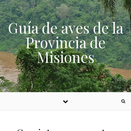
Skip to content
Guía de aves de la
Provincia de
Misiones