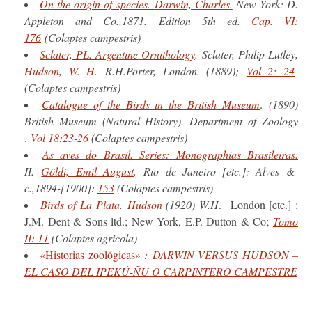
On the origin of species.
Darwin, Charles
.
New York: D.
Appleton and Co.,1871. Edition 5th ed.
Cap. VI:
176
(Colaptes campestris)
Sclater, PL. Argentine Ornithology
. Sclater, Philip Lutley,
Hudson, W. H
. R.H.Porter, London. (1889);
Vol 2: 24
(Colaptes campestris)
Catalogue of the Birds in the British Museum
.
(1890)
British Museum (Natural History). Department of Zoology
.
Vol 18:23-26
(Colaptes campestris)
As aves do Brasil. Series: Monographias Brasil
e
iras.
II.
Göldi, Emil August
. Rio de Janeiro [etc.]: Alves &
c.,1894-[1900]:
153
(Colaptes campestris)
Birds of La Plata
.
Hudson
(1920)
W.H
. London [etc.] :
J.M. Dent & Sons ltd.; New York, E.P. Dutton & Co;
Tomo
II: 11
(Colaptes agricola)
«Historias zoológicas»
: DARWIN VERSUS HUDSON –
EL CASO DEL IPEKÚ-ÑU O CARPINTERO CAMPESTRE