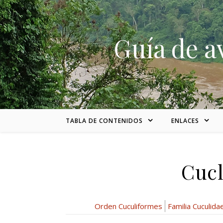
Skip to content
Guía de a
TABLA DE CONTENIDOS
ENLACES
Cucl
Orden Cuculiformes
Familia Cuculida