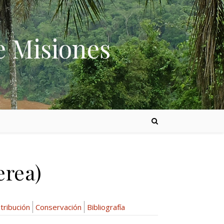
e Misiones
erea)
tribución
Conservación
Bibliografía