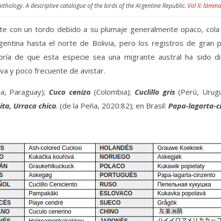
ithology. A descriptive catalogue of the birds of the Argentine Republic.
Vol II: lámina
 con un tordo debido a su plumaje generalmente opaco, cola irr
entina hasta el norte de Bolivia, pero los registros de gran pa
oría de que esta especie sea una migrante austral ha sido di
iva y poco frecuente de avistar.
a, Paraguay);
Cuco cenizo
(Colombia);
Cuclillo gris
(Perú, Urug
ta, Urraca chica
. (de la Peña, 2020:82); en Brasil:
Papa-lagarta-c