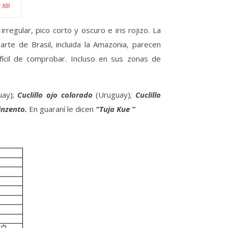
 XIII
egular, pico corto y oscuro e iris rojizo. La
rte de Brasil, incluida la Amazonia, parecen
fícil de comprobar. Incluso en sus zonas de
uay);
Cuclillo ojo colorado
(Uruguay);
Cuclillo
inzento.
En guaraní le dicen
“Tuja Kue ”