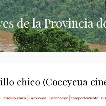
ves de la Provincia d
illo chico (Coccycua cin
e
Cuclillo chico
Taxonomía
Descripción
Comportamiento
Dis