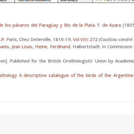
de los páxaros del Paragüay y Rio de la Plata
.
F. de Azara
(1805)
L.P.
Paris, Chez Deterville, 1816-19.
Vol VIII: 272
(Coulicou cendré 
anis, Jean Louis
,
Heine, Ferdinand
. Halbertstadt: In Commission
don]. Published for the British Ornithologists’ Union by Academi
ithology A descriptive catalogue of the birds of the Argentine