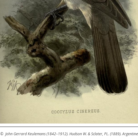
© John Gerrard Keulemans (1842–1912). Hudson W. & Sclater, PL. (1889). Argentine