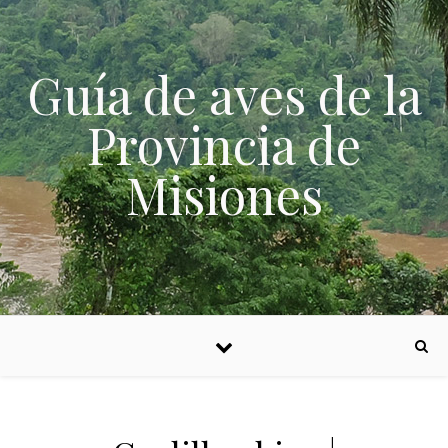
Skip to content
Guía de aves de la
Provincia de
Misiones