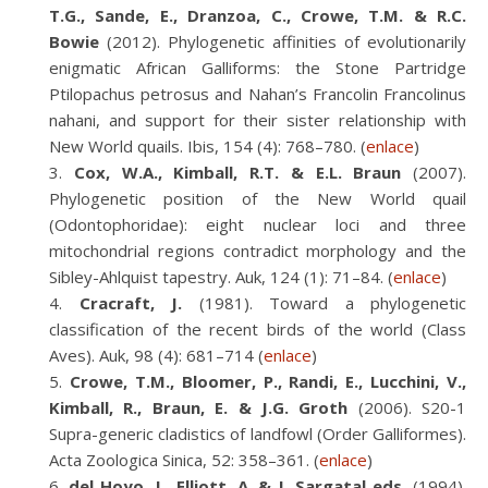
T.G., Sande, E., Dranzoa, C., Crowe, T.M. & R.C.
Bowie
(2012). Phylogenetic affinities of evolutionarily
enigmatic African Galliforms: the Stone Partridge
Ptilopachus petrosus and Nahan’s Francolin Francolinus
nahani, and support for their sister relationship with
New World quails. Ibis, 154 (4): 768–780. (
enlace
)
Cox, W.A., Kimball, R.T. & E.L. Braun
(2007).
Phylogenetic position of the New World quail
(Odontophoridae): eight nuclear loci and three
mitochondrial regions contradict morphology and the
Sibley-Ahlquist tapestry. Auk, 124 (1): 71–84. (
enlace
)
Cracraft, J.
(1981). Toward a phylogenetic
classification of the recent birds of the world (Class
Aves). Auk, 98 (4): 681–714 (
enlace
)
Crowe, T.M., Bloomer, P., Randi, E., Lucchini, V.,
Kimball, R., Braun, E. & J.G. Groth
(2006). S20-1
Supra-generic cladistics of landfowl (Order Galliformes).
Acta Zoologica Sinica, 52: 358–361. (
enlace
)
del Hoyo, J., Elliott, A. & J. Sargatal eds.
(1994).