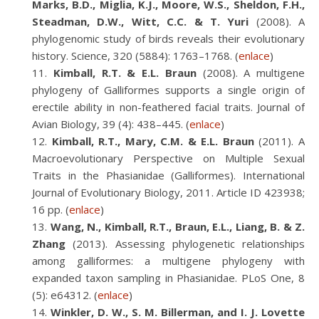
Marks, B.D., Miglia, K.J., Moore, W.S., Sheldon, F.H.,
Steadman, D.W., Witt, C.C. & T. Yuri
(2008). A
phylogenomic study of birds reveals their evolutionary
history. Science, 320 (5884): 1763–1768. (
enlace
)
Kimball, R.T. & E.L. Braun
(2008). A multigene
phylogeny of Galliformes supports a single origin of
erectile ability in non-feathered facial traits. Journal of
Avian Biology, 39 (4): 438–445. (
enlace
)
Kimball, R.T., Mary, C.M. & E.L. Braun
(2011). A
Macroevolutionary Perspective on Multiple Sexual
Traits in the Phasianidae (Galliformes). International
Journal of Evolutionary Biology, 2011. Article ID 423938;
16 pp. (
enlace
)
Wang, N., Kimball, R.T., Braun, E.L., Liang, B. & Z.
Zhang
(2013). Assessing phylogenetic relationships
among galliformes: a multigene phylogeny with
expanded taxon sampling in Phasianidae. PLoS One, 8
(5): e64312. (
enlace
)
Winkler, D. W., S. M. Billerman, and I. J. Lovette