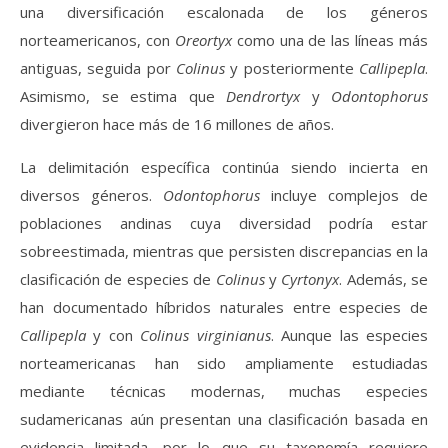
una diversificación escalonada de los géneros
norteamericanos, con
Oreortyx
como una de las líneas más
antiguas, seguida por
Colinus
y posteriormente
Callipepla
.
Asimismo, se estima que
Dendrortyx
y
Odontophorus
divergieron hace más de 16 millones de años.
La delimitación específica continúa siendo incierta en
diversos géneros.
Odontophorus
incluye complejos de
poblaciones andinas cuya diversidad podría estar
sobreestimada, mientras que persisten discrepancias en la
clasificación de especies de
Colinus
y
Cyrtonyx
. Además, se
han documentado híbridos naturales entre especies de
Callipepla
y con
Colinus virginianus
. Aunque las especies
norteamericanas han sido ampliamente estudiadas
mediante técnicas modernas, muchas especies
sudamericanas aún presentan una clasificación basada en
evidencia limitada, por lo que su taxonomía requiere