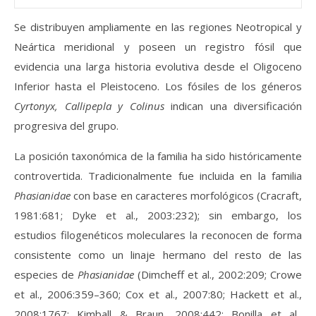
Se distribuyen ampliamente en las regiones Neotropical y
Neártica meridional y poseen un registro fósil que
evidencia una larga historia evolutiva desde el Oligoceno
Inferior hasta el Pleistoceno. Los fósiles de los géneros
Cyrtonyx, Callipepla y Colinus
indican una diversificación
progresiva del grupo.
La posición taxonómica de la familia ha sido históricamente
controvertida. Tradicionalmente fue incluida en la familia
Phasianidae
con base en caracteres morfológicos (Cracraft,
1981:681; Dyke et al., 2003:232); sin embargo, los
estudios filogenéticos moleculares la reconocen de forma
consistente como un linaje hermano del resto de las
especies de
Phasianidae
(Dimcheff et al., 2002:209; Crowe
et al., 2006:359–360; Cox et al., 2007:80; Hackett et al.,
2008:1767; Kimball & Braun, 2008:442; Bonilla et al.,