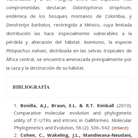
comprometidas destacan
Odontophorus strophium
,
endémica de los bosques montanos de Colombia, y
Dendrortyx barbatus
, restringida a México, cuya limitada
distribución las hace especialmente vulnerables a la
pérdida y alteración del hábitat. Asimismo, la especie
Ptilopachus nahani
, distribuida en las selvas tropicales de
África central, se encuentra amenazada principalmente por
la caza y la destrucción de su hábitat.
BIBLIOGRAFÍA
Bonilla, A.J., Braun, E.L. & R.T. Kimball
(2010).
Comparative molecular evolution and phylogenetic
utility of 3’-UTRs and introns in Galliformes. Molecular
Phylogenetics and Evolution, 56 (2): 536–542. (
enlace
)
Cohen, C., Wakeling, J.L., Mandiwana-Neudani,