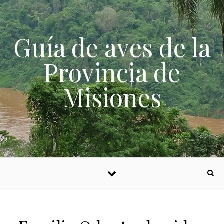
Skip to content
Guía de aves de la
Provincia de
Misiones