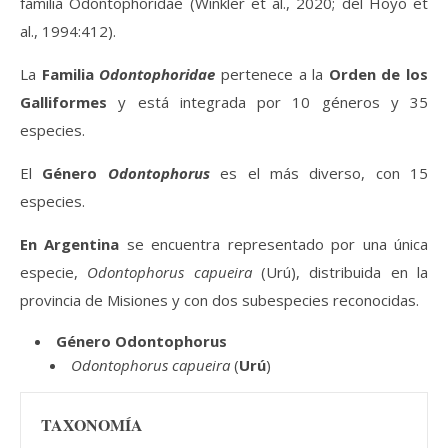
familia Odontophoridae (Winkler et al., 2020; del Hoyo et
al., 1994:412).
La
Familia
Odontophoridae
pertenece a la
Orden de los
Galliformes
y está integrada por 10 géneros y 35
especies.
El
Género
Odontophorus
es el más diverso, con 15
especies.
En Argentina
se encuentra representado por una única
especie,
Odontophorus capueira
(Urú), distribuida en la
provincia de Misiones y con dos subespecies reconocidas.
Género Odontophorus
Odontophorus capueira
(
Urú
)
TAXONOMÍA