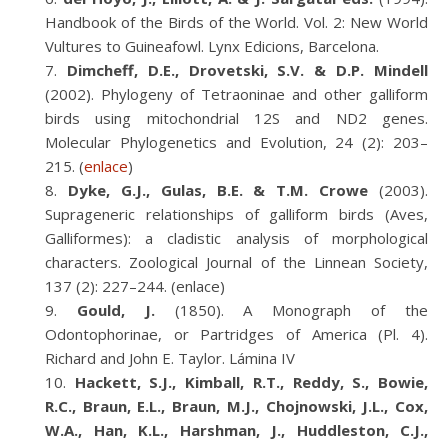
Handbook of the Birds of the World. Vol. 2: New World
Vultures to Guineafowl. Lynx Edicions, Barcelona.
Dimcheff, D.E., Drovetski, S.V. & D.P. Mindell
(2002). Phylogeny of Tetraoninae and other galliform
birds using mitochondrial 12S and ND2 genes.
Molecular Phylogenetics and Evolution, 24 (2): 203–
215. (
enlace
)
Dyke, G.J., Gulas, B.E. & T.M. Crowe
(2003).
Suprageneric relationships of galliform birds (Aves,
Galliformes): a cladistic analysis of morphological
characters. Zoological Journal of the Linnean Society,
137 (2): 227–244. (enlace)
Gould, J.
(1850). A Monograph of the
Odontophorinae, or Partridges of America (Pl. 4).
Richard and John E. Taylor. Lámina IV
Hackett, S.J., Kimball, R.T., Reddy, S., Bowie,
R.C., Braun, E.L., Braun, M.J., Chojnowski, J.L., Cox,
W.A., Han, K.L., Harshman, J., Huddleston, C.J.,