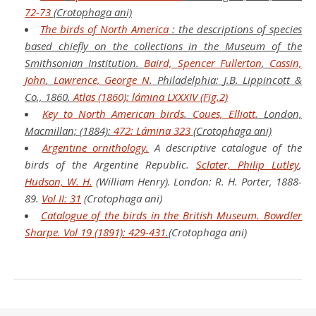
72-73
(Crotophaga ani)
The birds of North America
: the descriptions of species
based chiefly on the collections in the Museum of the
Smithsonian Institution.
Baird, Spencer Fullerton
,
Cassin,
John
,
Lawrence, George N
.
Philadelphia:
J.B. Lippincott &
Co.,
1860.
Atlas (1860): lámina LXXXIV (Fig.2)
Key to North American birds
.
Coues, Elliott
.
London,
Macmillan; (1884):
472: Lámina 323
(Crotophaga ani)
Argentine ornithology.
A descriptive catalogue of the
birds of the Argentine Republic.
Sclater, Philip Lutley
,
Hudson, W. H.
(William Henry).
London:
R. H. Porter,
1888-
89.
Vol II: 31
(Crotophaga ani)
Catalogue of the birds in the British Museum. Bowdler
Sharpe. Vol 19 (1891): 429-431
.
(Crotophaga ani)