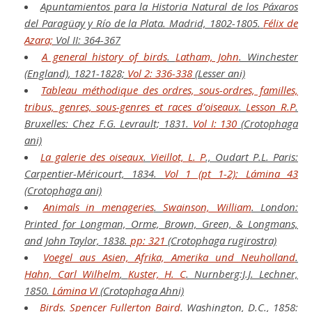
Apuntamientos para la Historia Natural de los Páxaros
del Paragüay y Río de la Plata.
Madrid, 1802-1805.
Félix de
Azara;
Vol II: 364-367
A general history of birds
.
Latham, John
. Winchester
(England)
,
1821-1828;
Vol 2: 336-338
(Lesser ani)
Tableau méthodique des ordres, sous-ordres, familles,
tribus, genres, sous-genres et races d’oiseaux
.
Lesson R.P
.
Bruxelles:
Chez F.G. Levrault;
1831.
Vol I: 130
(Crotophaga
ani)
La galerie des oiseaux
.
Vieillot, L. P
., Oudart P.L. Paris:
Carpentier-Méricourt, 1834.
Vol 1 (pt 1-2): Lámina 43
(Crotophaga ani)
Animals in menageries
.
Swainson, William
. London:
Printed for Longman, Orme, Brown, Green, & Longmans,
and John Taylor, 1838.
pp: 321
(Crotophaga rugirostra)
Voegel aus Asien, Afrika, Amerika und Neuholland
.
Hahn, Carl Wilhelm
,
Kuster, H. C
. Nurnberg:J.J. Lechner,
1850.
Lámina VI
(Crotophaga Ahni)
Birds
.
Spencer Fullerton Baird
.
Washington, D.C.,
1858: