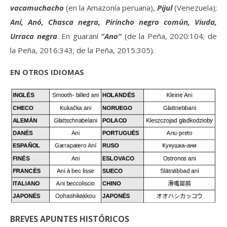
vacamuchacho
(en la Amazonía peruana),
Pijul
(Venezuela);
Aní, Anó, Chasca negra, Pirincho negro común, Viuda,
Urraca negr
a
. En guaraní
“Ano”
(de la Peña, 2020:104; de
la Peña, 2016:343; de la Peña, 2015:305).
EN OTROS IDIOMAS
BREVES APUNTES HISTÓRICOS