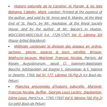
Histoire naturelle de la Caroline, la Floride, & les Isles
Bahama
.
Catesby,
Mark
.
London:
Printed at the expence of
the author, and sold by W. Innys and R. Manby, at the West
End of St. Paul’s, by Mr. Hauksbee, at the Royal Society
House, and by the author, at Mr. Bacon’s in Hoxton,
MDCCXXXI-MDCCXLIII [i.e. 1729-1747]
Vol II: Lámina XIII
(Razor-billed Blackbird)
M
éthode contenant la division des oiseaux en ordres,
sections, genres, especes & leurs variétés
.
Brisson,
Mathurin-Jacques
,
Martinet, François Nicolas.
Parisiis:
Ad
Ripam Augustinorum, apud Cl. Joannem-Baptistam
Bauche, bibliopolam, ad Insigne S. Genovesae, & S. Joannis
in Deserto,
1760.
Vol IV: 177
;
Lámina 18 (Fig.2)
(Le Bout-de-
Petun)
Planches enluminées d’histoire naturelle
.
Martinet,
François Nicolas
,
Buffon, Georges Louis Leclerc
,
Daubenton,
Edme-Louis
.
Paris?:s.n.,
1765-1783?
Vol II: lámina 102 (Fig.2)
(Le petit Bout-de Petun)