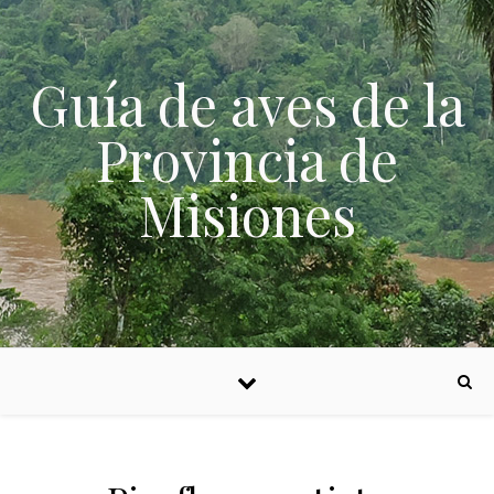
Skip to content
Guía de aves de la
Provincia de
Misiones