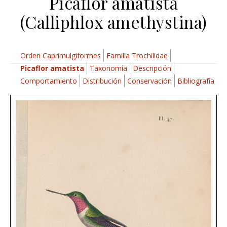
Picaflor amatista
(Calliphlox amethystina)
Orden Caprimulgiformes
Familia Trochilidae
Picaflor amatista
Taxonomía
Descripción
Comportamiento
Distribución
Conservación
Bibliografía