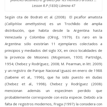
Lesson R.P (1830) Lámina 47
Según cita de Bodrati et al. (2008) El picaflor amatista
(
Calliphlox amethystina
) es un Trochílido de amplia
distribución, que habita desde la Argentina hasta
Venezuela y Colombia (Olrog, 1979). Es raro en la
Argentina: sólo existirían 11 ejemplares colectados a
principios y mediados del siglo XX, en cinco localidades de
la provincia de Misiones (Mogensen, 1930; Partridge,
1954; Chebez y Rodríguez, 2008; M. Pearman, in litt. 2009)
y un registro de Parque Nacional Iguazú en enero de 1988
(Saibene et al., 1996), que ha sido puesto en dudas
(Chebez et al., 1998). Chebez y Rodríguez (2008)
mencionan además un especímen perdido que
probablemente corresponde con esta especie. Debido a la
falta de registros modernos, Fraga (1997) la considera con