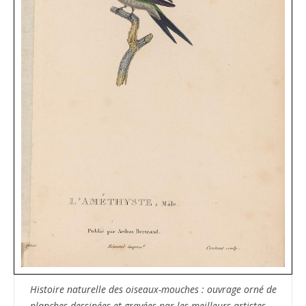
Histoire naturelle des oiseaux-mouches : ouvrage orné de
planches dessinées et gravées par les meilleurs artistes …