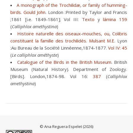
A monograph of the Trochilidæ, or family of humming-
birds
.
Gould John
. London :Printed by Taylor and Francis
;1861 [i.e. 1849-1861]; Vol III:
Texto
y
lámina 159
(
Calliphlox amethystina
)
Histoire naturelle des oiseaux-mouches, ou, Colibris
constituant la famille des trochilidés
.
Mulsant M.E
. Lyon
:Au Bureau de la Société Linnéenne,1874-1877.
Vol IV: 45
(
Le calliphlox améthyste
)
Catalogue of the Birds in the British Museum
. British
Museum (Natural History). Department of Zoology.
[Birds]. London,1874-98. Vol 16:
387
(
Calliphlox
amethystina
)
© Ana Reguera Espelet (2026)