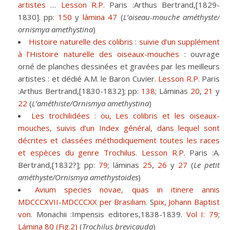
artistes
…
Lesson R.P.
Paris :Arthus Bertrand,[1829-
1830]. pp:
150
y
lámina 47
(
L’oiseau-mouche améthyste/
ornismya amethystina
)
Histoire naturelle des colibris : suivie d’un supplément
à l’Histoire naturelle des oiseaux-mouches
: ouvrage
orné de planches dessinées et gravées par les meilleurs
artistes : et dédié A.M. le Baron Cuvier.
Lesson R.P
. Paris
:Arthus Bertrand,[1830-1832]; pp:
138
; Láminas
20
,
21
y
22
(
L’améthiste/Ornismya amethystina
)
Les trochilidées : ou, Les colibris et les oiseaux-
mouches, suivis d’un Index général, dans lequel sont
décrites et classées méthodiquement toutes les races
et espèces du genre Trochilus
.
Lesson R.P.
Paris :A.
Bertrand,[1832?]; pp:
79
; láminas
25
,
26
y
27
(
Le petit
améthyste/Ornismya amethystoides
)
Avium species novae, quas in itinere annis
MDCCCXVII-MDCCCXX per Brasiliam
. S
pix, Johann Baptist
von
. Monachii :Impensis editores,1838-1839.
Vol I: 79
;
Lámina 80 (Fig.2)
(
Trochilus brevicauda
)