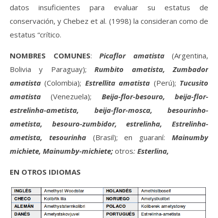
datos insuficientes para evaluar su estatus de
conservación, y Chebez et al. (1998) la consideran como de
estatus “crítico.
NOMBRES COMUNES
:
Picaflor amatista
(Argentina,
Bolivia y Paraguay);
Rumbito amatista, Zumbador
amatista
(Colombia);
Estrellita amatista
(Perú);
Tucusito
amatista
(Venezuela);
Beija-flor-besouro, beija-flor-
estrelinha-ametista, beija-flor-mosca, besourinho-
ametista, besouro-zumbidor, estrelinha, Estrelinha-
ametista, tesourinha
(Brasil); en guaraní:
Mainumby
michiete, Mainumby-michiete;
otros
:
Esterlina,
EN OTROS IDIOMAS