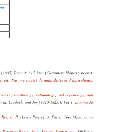
ra (1805) Tomo 2: 315-316 (Carpintero blanco y negro)
, etc. Par une société de naturalistes et d’agriculteurs.
 classes of ornithology, entomology, and conchology, and
dwin, Cradock, and Joy (1820-1823.); Vol 1:
Lámina 38
illot, L. P
. (Louis Pierre). A Paris: Chez Mme. veuve
. Bavariae Regis
.
Spix, Johann Baptist von
. DETypis.