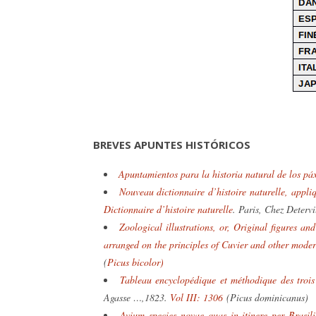
BREVES APUNTES HISTÓRICOS
Apuntamientos para la historia natural de los pá
Nouveau dictionnaire d’histoire naturelle, appliq
Dictionnaire d’histoire naturelle
. Paris, Chez Detervi
Zoological illustrations, or, Original figures an
arranged on the principles of Cuvier and other moder
(
Picus bicolor)
Tableau encyclopédique et méthodique des trois
Agasse …,1823.
Vol III: 1306
(Picus dominicanus)
Avium species novae quas in itinere per Bras