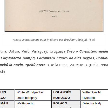
Avium species novae quas in itinere per Brasiliam. Spix J.B. 1840
ina, Bolivia, Perú, Paraguay, Uruguay);
Tirro y Carpintero mele
 Carpinterito pampa, Carpintero blanco de alas negras, Dominica
pekû la novia, Ypekû ntere”
(De la Peña, 2015:380); (De la Peña
sil).