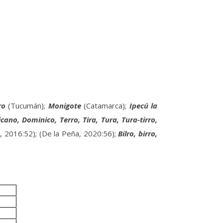
ro
(Tucumán);
Monigote
(Catamarca);
Ipecú la
no, Dominico, Terro, Tira, Tura, Tura-tirro,
, 2016:52); (De la Peña, 2020:56);
Bilro, birro,