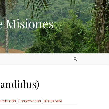
e Misiones
candidus)
stribución
Conservación
Bibliografía