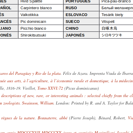
xaros del Paragüay y Rio de la plata
. Félix de Azara. Imprenta Viuda de Ibar
uée aux arts, à l’agriculture, à l’économie rurale et domestique, à la médecine
lle, 1816-19. Vieillot,
Tomo XXVI:72
(Picus dominicanus)
d descriptions of new, rare, or interesting animals : selected chiefly from the
n zoologists
.
Swainson, William
. London: Printed by R. and A. Taylor for Bal
 règnes de la nature
.
Bonnaterre, abbé
(Pierre Joseph), Bénard, Robert,
Vie
iliam annis MDCCCXVII-MDCCCXX jussu et auspiciis Maximiliani Josephi I