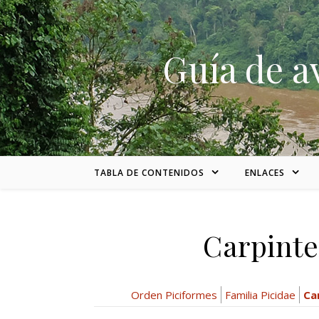
Skip to content
Guía de a
TABLA DE CONTENIDOS
ENLACES
Carpinte
Orden Piciformes
Familia Picidae
Ca