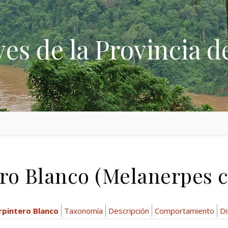
ves de la Provincia d
ro Blanco (Melanerpes 
rpintero Blanco
Taxonomía
Descripción
Comportamiento
Di