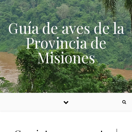
Skip to content
Guía de aves de la
Provincia de
Misiones