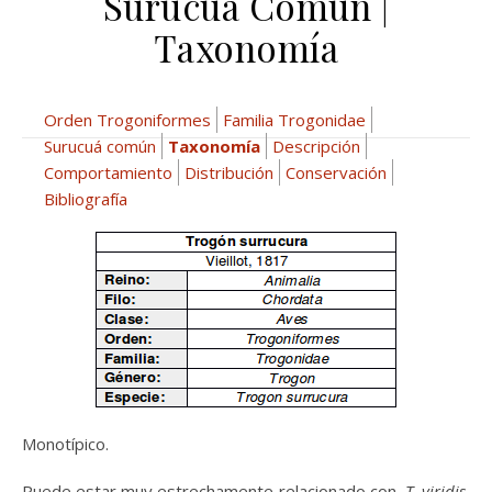
Surucuá Común |
Taxonomía
Orden Trogoniformes
Familia Trogonidae
Surucuá común
Taxonomía
Descripción
Comportamiento
Distribución
Conservación
Bibliografía
Monotípico.
Puede estar muy estrechamente relacionado con
T. viridis,