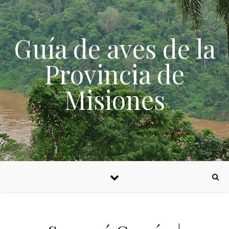
Skip to content
Guía de aves de la
Provincia de
Misiones