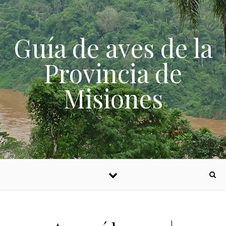
Skip to content
Guía de aves de la
Provincia de
Misiones