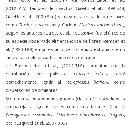
2012:616), también de insectos (Galetti et al., 1998:844;
Galetti et al., 2000:846) y huevos y crías de otras aves
como
Turdus leucomelas
y Cacique
(Cacicus haemorrhous)
;
según los autores (Galetti et al., 1998:844), fue el único de
su especie observado alimentándose de flores; Remsen et
al. (1993:189) en un estudio del contenido estomacal en 5
individuos, solo encontraron restos de frutas.
de Barros-Leite, et al., (2012:616) comentan que la
distribución del palmito
(Euterpe edulis)
está
estrechamente ligada al
Pteroglossus bailloni
, como
dispersores de simientes.
Se alimenta en pequeños grupos (de 5 a 11 individuos) o
en pareja y algunas veces con otros tucanes (por ej.
Pteroglossus castanotis, Selenidera maculirostris, trogons
,
etc) (Esquível et al., 2007:309)