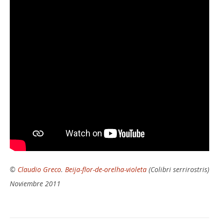
©
Claudio Greco
.
Beija-flor-de-orelha-violeta
(Colibri serrirostris)
Noviembre 2011